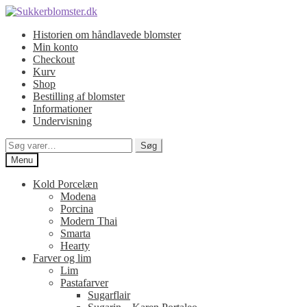
Spring
Spring
til
til
Historien om håndlavede blomster
navigation
indhold
Min konto
Checkout
Kurv
Shop
Bestilling af blomster
Informationer
Undervisning
Søg
Søg
efter:
Menu
Kold Porcelæn
Modena
Porcina
Modern Thai
Smarta
Hearty
Farver og lim
Lim
Pastafarver
Sugarflair