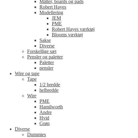
Måtter, boards og pads
Robert Hayes
Modellering
JEM
PME
Robert Hayes værktøj
Blooms værktøj
Sakse
Diverse
Forskellige sæt
Pensler og paletter
Paletter
pensler
Wire og tape
Tape
1/2 bredde
helbredde
Wire
PME
Hamilworth
Andre
Hvid
Grøn
Diverse
Dummies