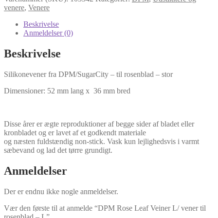
Veiner
venere
,
Venere
L/
vener
Beskrivelse
til
Anmeldelser (0)
rosenblad
-
Beskrivelse
L
antal
Silikonevener fra DPM/SugarCity – til rosenblad – stor
Dimensioner: 52 mm lang x 36 mm bred
Disse årer er ægte reproduktioner af begge sider af bladet eller
kronbladet og er lavet af et godkendt materiale
og næsten fuldstændig non-stick. Vask kun lejlighedsvis i varmt
sæbevand og lad det tørre grundigt.
Anmeldelser
Der er endnu ikke nogle anmeldelser.
Vær den første til at anmelde “DPM Rose Leaf Veiner L/ vener til
rosenblad – L”