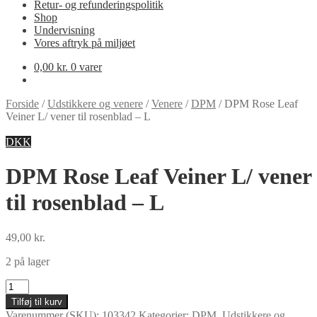
Retur- og refunderingspolitik
Shop
Undervisning
Vores aftryk på miljøet
0,00
kr.
0 varer
Forside
/
Udstikkere og venere
/
Venere
/
DPM
/
DPM Rose Leaf
Veiner L/ vener til rosenblad – L
DKK
DPM Rose Leaf Veiner L/ vener
til rosenblad – L
49,00
kr.
2 på lager
DPM
Rose
Tilføj til kurv
Leaf
Varenummer (SKU):
103342
Kategorier:
DPM
,
Udstikkere og