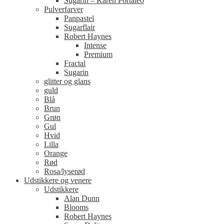
Sugarin – Karen Portaleo
Pulverfarver
Panpastel
Sugarflair
Robert Haynes
Intense
Premium
Fractal
Sugarin
glitter og glans
guld
Blå
Brun
Grøn
Gul
Hvid
Lilla
Orange
Rød
Rosa/lyserød
Udstikkere og venere
Udstikkere
Alan Dunn
Blooms
Robert Haynes