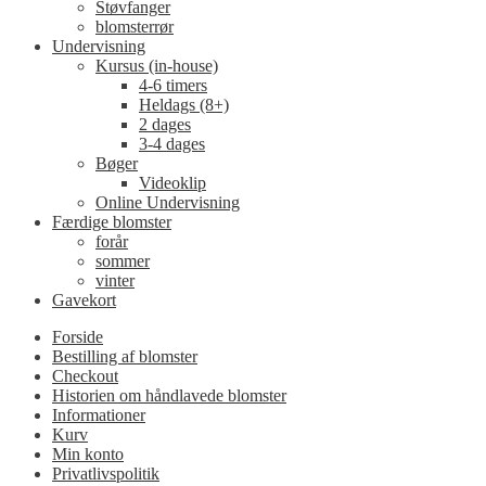
Støvfanger
blomsterrør
Undervisning
Kursus (in-house)
4-6 timers
Heldags (8+)
2 dages
3-4 dages
Bøger
Videoklip
Online Undervisning
Færdige blomster
forår
sommer
vinter
Gavekort
Forside
Bestilling af blomster
Checkout
Historien om håndlavede blomster
Informationer
Kurv
Min konto
Privatlivspolitik