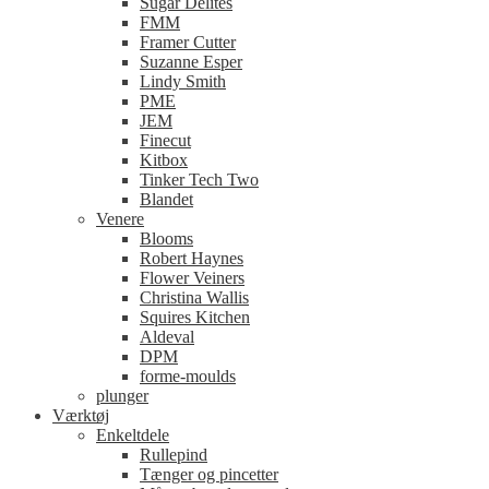
Sugar Delites
FMM
Framer Cutter
Suzanne Esper
Lindy Smith
PME
JEM
Finecut
Kitbox
Tinker Tech Two
Blandet
Venere
Blooms
Robert Haynes
Flower Veiners
Christina Wallis
Squires Kitchen
Aldeval
DPM
forme-moulds
plunger
Værktøj
Enkeltdele
Rullepind
Tænger og pincetter