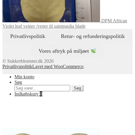
DPM African
Violet leaf veiner /vener til saintpaulia blade
Privatlivspolitik
Retur- og refunderingspolitik
Vores aftryk på miljøet
© Sukkerblomster.dk 2026
Privatlivspolitik
Lavet med WooCommerce
.
Min konto
Søg
Søg
Søg
efter:
Indkøbskurv
0