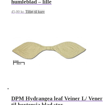
humleblad – lille
45,00
kr.
Tilføj til kurv
DPM Hydrangea leaf Veiner L/ Vener
til hortensia blad stor