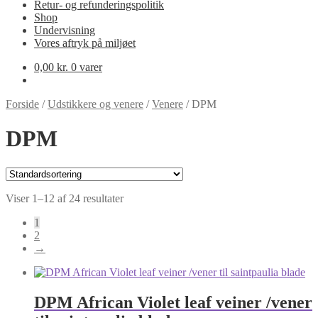
Retur- og refunderingspolitik
Shop
Undervisning
Vores aftryk på miljøet
0,00
kr.
0 varer
Forside
/
Udstikkere og venere
/
Venere
/
DPM
DPM
Viser 1–12 af 24 resultater
1
2
→
DPM African Violet leaf veiner /vener