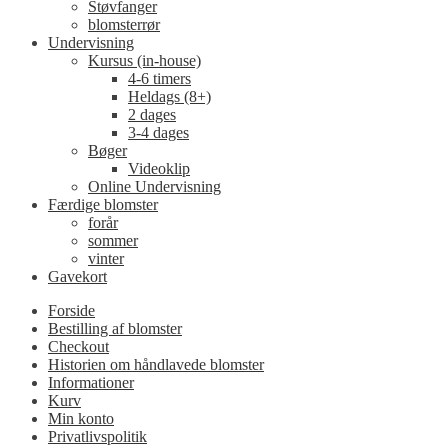
Støvfanger
blomsterrør
Undervisning
Kursus (in-house)
4-6 timers
Heldags (8+)
2 dages
3-4 dages
Bøger
Videoklip
Online Undervisning
Færdige blomster
forår
sommer
vinter
Gavekort
Forside
Bestilling af blomster
Checkout
Historien om håndlavede blomster
Informationer
Kurv
Min konto
Privatlivspolitik