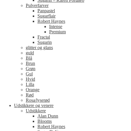
Sugarin – Karen Portaleo
Pulverfarver
Panpastel
Sugarflair
Robert Haynes
Intense
Premium
Fractal
Sugarin
glitter og glans
guld
Blå
Brun
Grøn
Gul
Hvid
Lilla
Orange
Rød
Rosa/lyserød
Udstikkere og venere
Udstikkere
Alan Dunn
Blooms
Robert Haynes