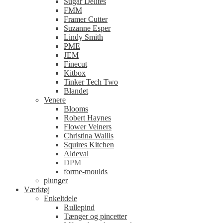
Sugar Delites
FMM
Framer Cutter
Suzanne Esper
Lindy Smith
PME
JEM
Finecut
Kitbox
Tinker Tech Two
Blandet
Venere
Blooms
Robert Haynes
Flower Veiners
Christina Wallis
Squires Kitchen
Aldeval
DPM
forme-moulds
plunger
Værktøj
Enkeltdele
Rullepind
Tænger og pincetter