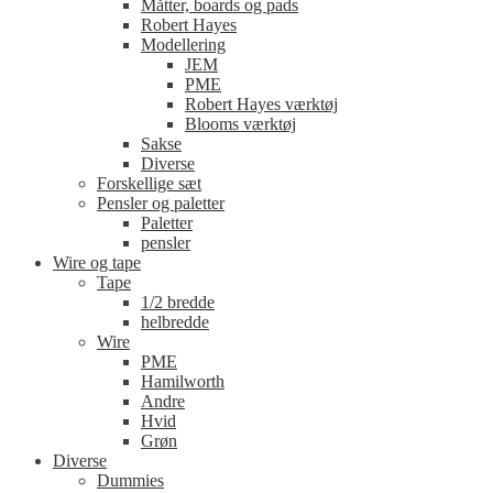
Måtter, boards og pads
Robert Hayes
Modellering
JEM
PME
Robert Hayes værktøj
Blooms værktøj
Sakse
Diverse
Forskellige sæt
Pensler og paletter
Paletter
pensler
Wire og tape
Tape
1/2 bredde
helbredde
Wire
PME
Hamilworth
Andre
Hvid
Grøn
Diverse
Dummies