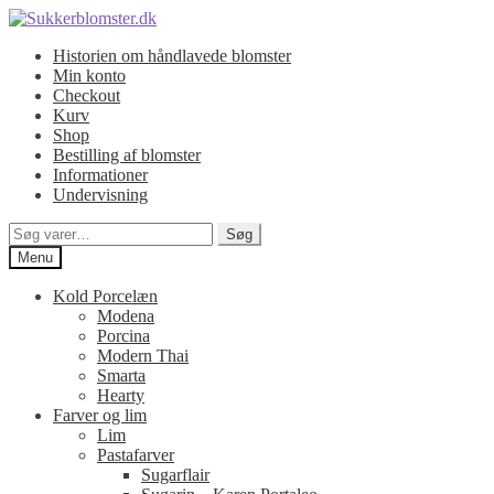
Spring
Spring
til
til
Historien om håndlavede blomster
navigation
indhold
Min konto
Checkout
Kurv
Shop
Bestilling af blomster
Informationer
Undervisning
Søg
Søg
efter:
Menu
Kold Porcelæn
Modena
Porcina
Modern Thai
Smarta
Hearty
Farver og lim
Lim
Pastafarver
Sugarflair