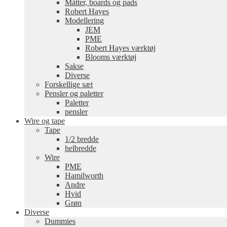
Måtter, boards og pads
Robert Hayes
Modellering
JEM
PME
Robert Hayes værktøj
Blooms værktøj
Sakse
Diverse
Forskellige sæt
Pensler og paletter
Paletter
pensler
Wire og tape
Tape
1/2 bredde
helbredde
Wire
PME
Hamilworth
Andre
Hvid
Grøn
Diverse
Dummies