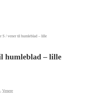
S / vener til humleblad – lille
l humleblad – lille
e
,
Venere