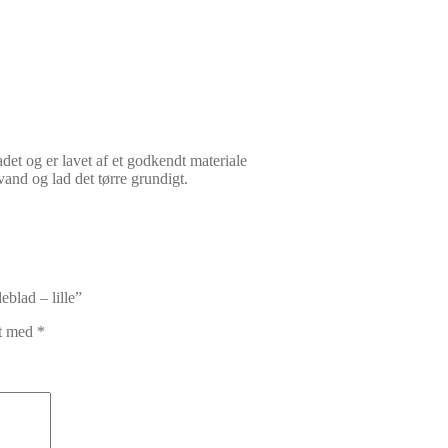
adet og er lavet af et godkendt materiale
and og lad det tørre grundigt.
eblad – lille”
et med
*