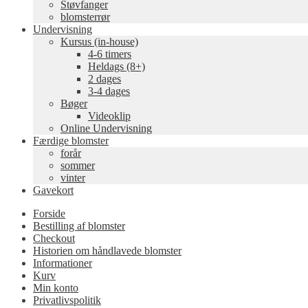
Støvfanger
blomsterrør
Undervisning
Kursus (in-house)
4-6 timers
Heldags (8+)
2 dages
3-4 dages
Bøger
Videoklip
Online Undervisning
Færdige blomster
forår
sommer
vinter
Gavekort
Forside
Bestilling af blomster
Checkout
Historien om håndlavede blomster
Informationer
Kurv
Min konto
Privatlivspolitik