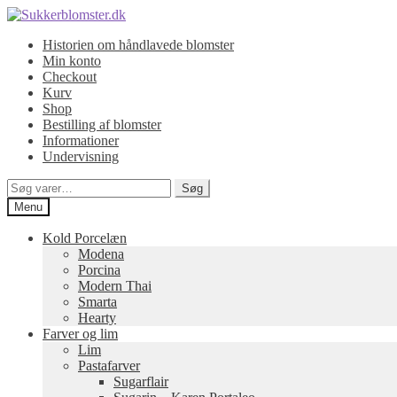
Spring
Spring
til
til
Historien om håndlavede blomster
navigation
indhold
Min konto
Checkout
Kurv
Shop
Bestilling af blomster
Informationer
Undervisning
Søg
Søg
efter:
Menu
Kold Porcelæn
Modena
Porcina
Modern Thai
Smarta
Hearty
Farver og lim
Lim
Pastafarver
Sugarflair