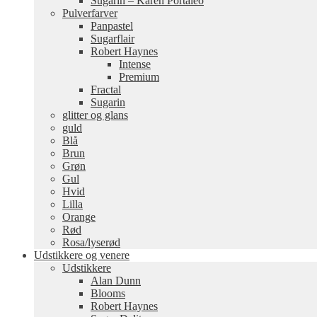
Sugarin – Karen Portaleo
Pulverfarver
Panpastel
Sugarflair
Robert Haynes
Intense
Premium
Fractal
Sugarin
glitter og glans
guld
Blå
Brun
Grøn
Gul
Hvid
Lilla
Orange
Rød
Rosa/lyserød
Udstikkere og venere
Udstikkere
Alan Dunn
Blooms
Robert Haynes