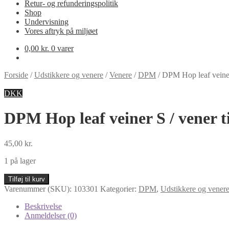
Retur- og refunderingspolitik
Shop
Undervisning
Vores aftryk på miljøet
0,00
kr.
0 varer
Forside
/
Udstikkere og venere
/
Venere
/
DPM
/
DPM Hop leaf veiner 
DKK
DPM Hop leaf veiner S / vener ti
45,00
kr.
1 på lager
DPM
Tilføj til kurv
Hop
Varenummer (SKU):
103301
Kategorier:
DPM
,
Udstikkere og vener
leaf
veiner
Beskrivelse
S
Anmeldelser (0)
/