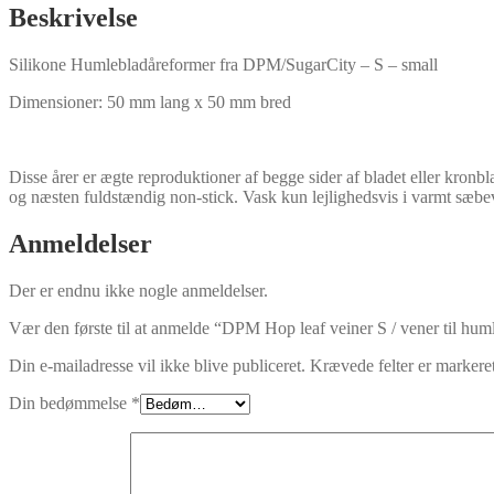
vener
Beskrivelse
til
humleblad
Silikone Humlebladåreformer fra DPM/SugarCity – S – small
-
lille
Dimensioner: 50 mm lang x 50 mm bred
antal
Disse årer er ægte reproduktioner af begge sider af bladet eller kronbl
og næsten fuldstændig non-stick. Vask kun lejlighedsvis i varmt sæbev
Anmeldelser
Der er endnu ikke nogle anmeldelser.
Vær den første til at anmelde “DPM Hop leaf veiner S / vener til huml
Din e-mailadresse vil ikke blive publiceret.
Krævede felter er marker
Din bedømmelse
*