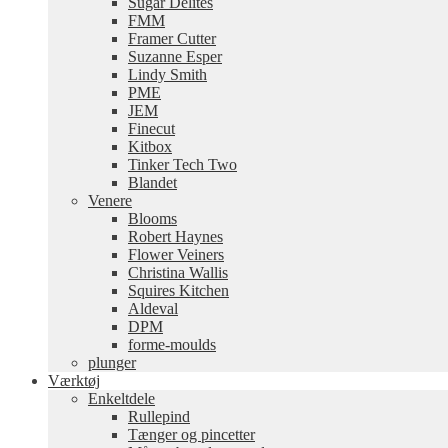
Sugar Delites
FMM
Framer Cutter
Suzanne Esper
Lindy Smith
PME
JEM
Finecut
Kitbox
Tinker Tech Two
Blandet
Venere
Blooms
Robert Haynes
Flower Veiners
Christina Wallis
Squires Kitchen
Aldeval
DPM
forme-moulds
plunger
Værktøj
Enkeltdele
Rullepind
Tænger og pincetter