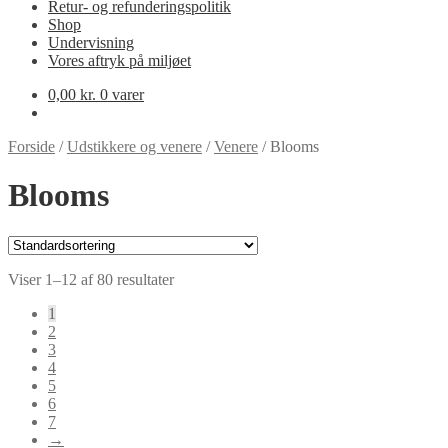
Retur- og refunderingspolitik
Shop
Undervisning
Vores aftryk på miljøet
0,00
kr.
0 varer
Forside
/
Udstikkere og venere
/
Venere
/
Blooms
Blooms
Viser 1–12 af 80 resultater
1
2
3
4
5
6
7
→