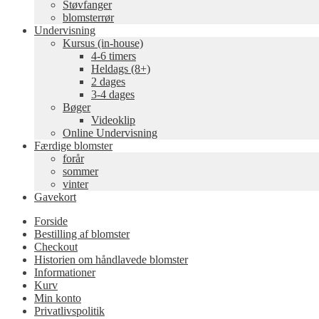
Støvfanger
blomsterrør
Undervisning
Kursus (in-house)
4-6 timers
Heldags (8+)
2 dages
3-4 dages
Bøger
Videoklip
Online Undervisning
Færdige blomster
forår
sommer
vinter
Gavekort
Forside
Bestilling af blomster
Checkout
Historien om håndlavede blomster
Informationer
Kurv
Min konto
Privatlivspolitik