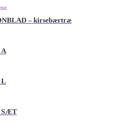
LAD – kirsebærtræ
 A
 L
 SÆT