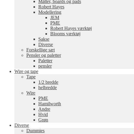
Måtter, boards og pads
Robert Hayes
Modellering
JEM
PME
Robert Hayes værktøj
Blooms værktøj
Sakse
Diverse
Forskellige sæt
Pensler og paletter
Paletter
pensler
Wire og tape
Tape
1/2 bredde
helbredde
Wire
PME
Hamilworth
Andre
Hvid
Grøn
Diverse
Dummies