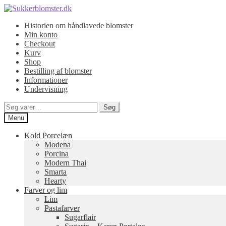
Spring
Spring
til
til
Historien om håndlavede blomster
navigation
indhold
Min konto
Checkout
Kurv
Shop
Bestilling af blomster
Informationer
Undervisning
Søg
Søg
efter:
Menu
Kold Porcelæn
Modena
Porcina
Modern Thai
Smarta
Hearty
Farver og lim
Lim
Pastafarver
Sugarflair