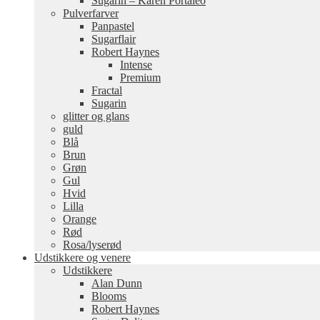
Sugarin – Karen Portaleo
Pulverfarver
Panpastel
Sugarflair
Robert Haynes
Intense
Premium
Fractal
Sugarin
glitter og glans
guld
Blå
Brun
Grøn
Gul
Hvid
Lilla
Orange
Rød
Rosa/lyserød
Udstikkere og venere
Udstikkere
Alan Dunn
Blooms
Robert Haynes