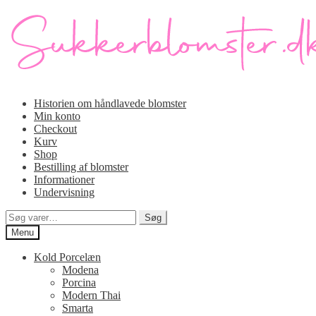
Spring
Spring
til
til
navigation
indhold
Historien om håndlavede blomster
Min konto
Checkout
Kurv
Shop
Bestilling af blomster
Informationer
Undervisning
Søg
Søg
efter:
Menu
Kold Porcelæn
Modena
Porcina
Modern Thai
Smarta