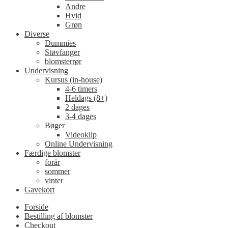
Andre
Hvid
Grøn
Diverse
Dummies
Støvfanger
blomsterrør
Undervisning
Kursus (in-house)
4-6 timers
Heldags (8+)
2 dages
3-4 dages
Bøger
Videoklip
Online Undervisning
Færdige blomster
forår
sommer
vinter
Gavekort
Forside
Bestilling af blomster
Checkout