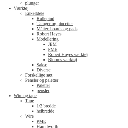
plunger
Værktøj
Enkeltdele
Rullepind
Tænger og pincetter
Måtter, boards og pads
Robert Hayes
Modellering
JEM
PME
Robert Hayes værktøj
Blooms værktøj
Sakse
Diverse
Forskellige sæt
Pensler og paletter
Paletter
pensler
Wire og tape
Tape
1/2 bredde
helbredde
Wire
PME
Hamilworth