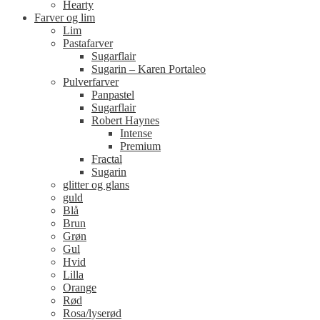
Hearty
Farver og lim
Lim
Pastafarver
Sugarflair
Sugarin – Karen Portaleo
Pulverfarver
Panpastel
Sugarflair
Robert Haynes
Intense
Premium
Fractal
Sugarin
glitter og glans
guld
Blå
Brun
Grøn
Gul
Hvid
Lilla
Orange
Rød
Rosa/lyserød