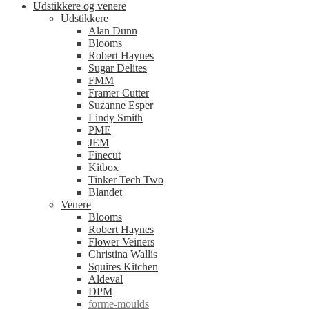
Udstikkere og venere
Udstikkere
Alan Dunn
Blooms
Robert Haynes
Sugar Delites
FMM
Framer Cutter
Suzanne Esper
Lindy Smith
PME
JEM
Finecut
Kitbox
Tinker Tech Two
Blandet
Venere
Blooms
Robert Haynes
Flower Veiners
Christina Wallis
Squires Kitchen
Aldeval
DPM
forme-moulds