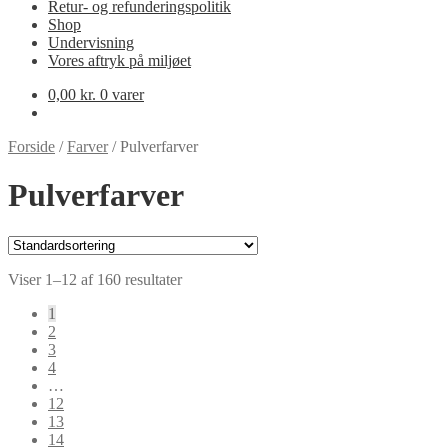
Retur- og refunderingspolitik
Shop
Undervisning
Vores aftryk på miljøet
0,00
kr.
0 varer
Forside
/
Farver
/
Pulverfarver
Pulverfarver
Viser 1–12 af 160 resultater
1
2
3
4
…
12
13
14