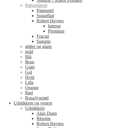
Sugarin – Karen Portaleo
Pulverfarver
Panpastel
Sugarflair
Robert Haynes
Intense
Premium
Fractal
Sugarin
glitter og glans
guld
Blå
Brun
Grøn
Gul
Hvid
Lilla
Orange
Rød
Rosa/lyserød
Udstikkere og venere
Udstikkere
Alan Dunn
Blooms
Robert Haynes