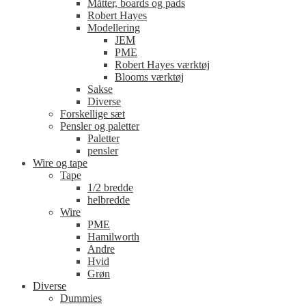
Måtter, boards og pads
Robert Hayes
Modellering
JEM
PME
Robert Hayes værktøj
Blooms værktøj
Sakse
Diverse
Forskellige sæt
Pensler og paletter
Paletter
pensler
Wire og tape
Tape
1/2 bredde
helbredde
Wire
PME
Hamilworth
Andre
Hvid
Grøn
Diverse
Dummies