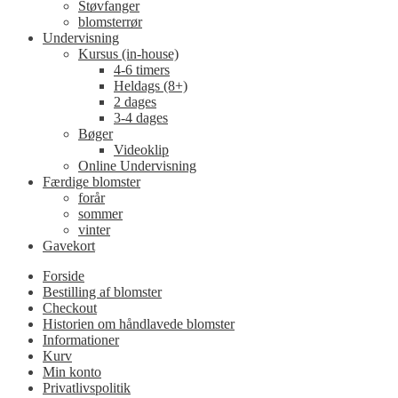
Støvfanger
blomsterrør
Undervisning
Kursus (in-house)
4-6 timers
Heldags (8+)
2 dages
3-4 dages
Bøger
Videoklip
Online Undervisning
Færdige blomster
forår
sommer
vinter
Gavekort
Forside
Bestilling af blomster
Checkout
Historien om håndlavede blomster
Informationer
Kurv
Min konto
Privatlivspolitik