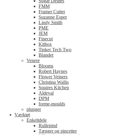
Sugar Delites
FMM
Framer Cutter
Suzanne Esper
Lindy Smith
PME
JEM
Finecut
Kitbox
Tinker Tech Two
Blandet
Venere
Blooms
Robert Haynes
Flower Veiners
Christina Wallis
Squires Kitchen
Aldeval
DPM
forme-moulds
plunger
Værktøj
Enkeltdele
Rullepind
Tænger og pincetter