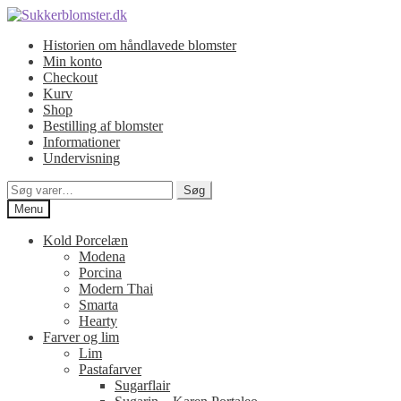
Spring
Spring
til
til
Historien om håndlavede blomster
navigation
indhold
Min konto
Checkout
Kurv
Shop
Bestilling af blomster
Informationer
Undervisning
Søg
Søg
efter:
Menu
Kold Porcelæn
Modena
Porcina
Modern Thai
Smarta
Hearty
Farver og lim
Lim
Pastafarver
Sugarflair