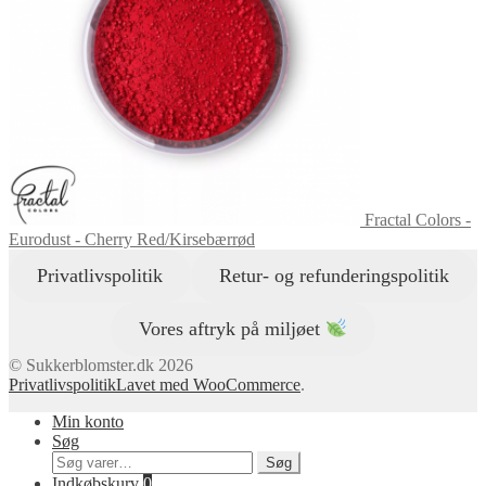
Fractal Colors -
Eurodust - Cherry Red/Kirsebærrød
Privatlivspolitik
Retur- og refunderingspolitik
Vores aftryk på miljøet
© Sukkerblomster.dk 2026
Privatlivspolitik
Lavet med WooCommerce
.
Min konto
Søg
Søg
Søg
efter:
Indkøbskurv
0