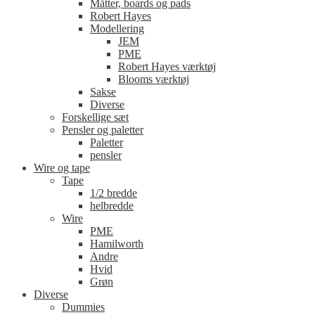
Måtter, boards og pads
Robert Hayes
Modellering
JEM
PME
Robert Hayes værktøj
Blooms værktøj
Sakse
Diverse
Forskellige sæt
Pensler og paletter
Paletter
pensler
Wire og tape
Tape
1/2 bredde
helbredde
Wire
PME
Hamilworth
Andre
Hvid
Grøn
Diverse
Dummies