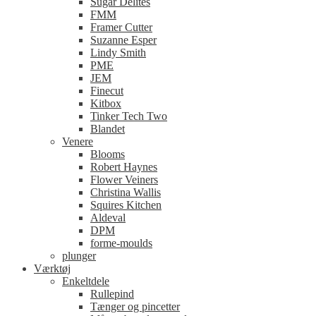
Sugar Delites
FMM
Framer Cutter
Suzanne Esper
Lindy Smith
PME
JEM
Finecut
Kitbox
Tinker Tech Two
Blandet
Venere
Blooms
Robert Haynes
Flower Veiners
Christina Wallis
Squires Kitchen
Aldeval
DPM
forme-moulds
plunger
Værktøj
Enkeltdele
Rullepind
Tænger og pincetter