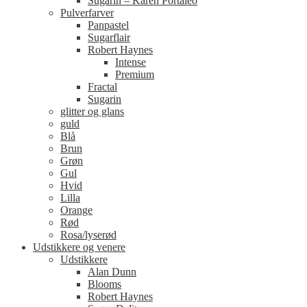
Sugarin – Karen Portaleo
Pulverfarver
Panpastel
Sugarflair
Robert Haynes
Intense
Premium
Fractal
Sugarin
glitter og glans
guld
Blå
Brun
Grøn
Gul
Hvid
Lilla
Orange
Rød
Rosa/lyserød
Udstikkere og venere
Udstikkere
Alan Dunn
Blooms
Robert Haynes