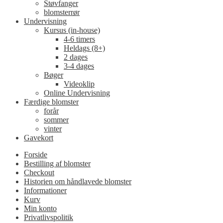
Støvfanger
blomsterrør
Undervisning
Kursus (in-house)
4-6 timers
Heldags (8+)
2 dages
3-4 dages
Bøger
Videoklip
Online Undervisning
Færdige blomster
forår
sommer
vinter
Gavekort
Forside
Bestilling af blomster
Checkout
Historien om håndlavede blomster
Informationer
Kurv
Min konto
Privatlivspolitik