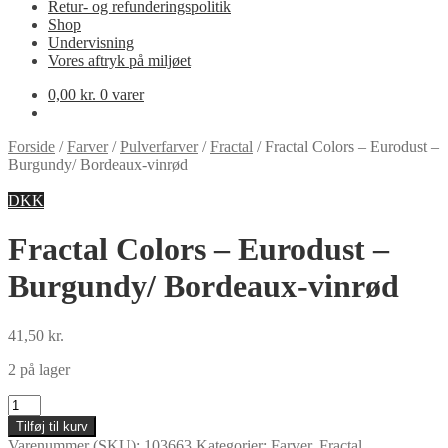
Retur- og refunderingspolitik
Shop
Undervisning
Vores aftryk på miljøet
0,00
kr.
0 varer
Forside
/
Farver
/
Pulverfarver
/
Fractal
/
Fractal Colors – Eurodust –
Burgundy/ Bordeaux-vinrød
DKK
Fractal Colors – Eurodust –
Burgundy/ Bordeaux-vinrød
41,50
kr.
2 på lager
Fractal
Colors
Tilføj til kurv
-
Varenummer (SKU):
103663
Kategorier:
Farver
,
Fractal
,