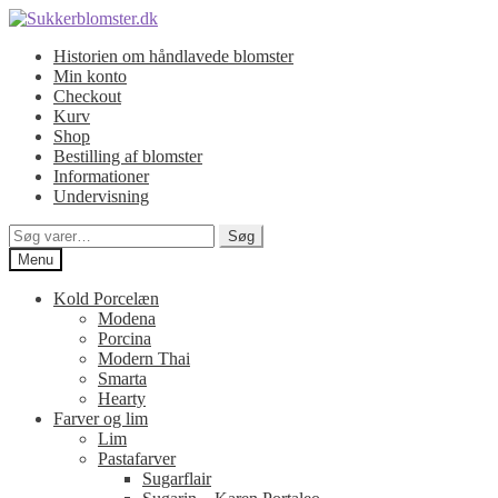
Spring
Spring
til
til
Historien om håndlavede blomster
navigation
indhold
Min konto
Checkout
Kurv
Shop
Bestilling af blomster
Informationer
Undervisning
Søg
Søg
efter:
Menu
Kold Porcelæn
Modena
Porcina
Modern Thai
Smarta
Hearty
Farver og lim
Lim
Pastafarver
Sugarflair