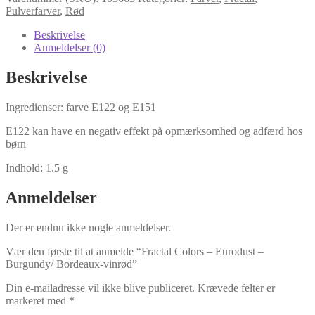
Eurodust
Pulverfarver
,
Rød
-
Burgundy/
Beskrivelse
Bordeaux-
Anmeldelser (0)
vinrød
antal
Beskrivelse
Ingredienser: farve
E122 og E151
E122 kan have en negativ effekt på opmærksomhed og adfærd hos
børn
Indhold: 1.5 g
Anmeldelser
Der er endnu ikke nogle anmeldelser.
Vær den første til at anmelde “Fractal Colors – Eurodust –
Burgundy/ Bordeaux-vinrød”
Din e-mailadresse vil ikke blive publiceret.
Krævede felter er
markeret med
*