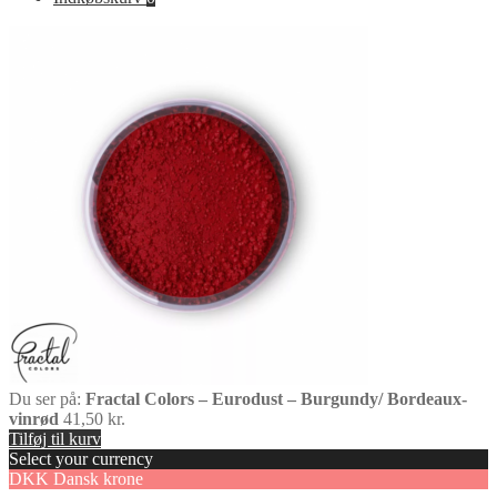
Du ser på:
Fractal Colors – Eurodust – Burgundy/ Bordeaux-
vinrød
41,50
kr.
Tilføj til kurv
Select your currency
DKK
Dansk krone