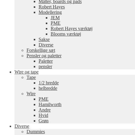
Måtter, boards og pads
Robert Hayes
Modellering
JEM
PME
Robert Hayes værktøj
Blooms værktøj
Sakse
Diverse
Forskellige sæt
Pensler og paletter
Paletter
pensler
Wire og tape
Tape
1/2 bredde
helbredde
Wire
PME
Hamilworth
Andre
Hvid
Grøn
Diverse
Dummies