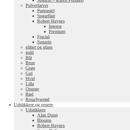
Sugarin – Karen Portaleo
Pulverfarver
Panpastel
Sugarflair
Robert Haynes
Intense
Premium
Fractal
Sugarin
glitter og glans
guld
Blå
Brun
Grøn
Gul
Hvid
Lilla
Orange
Rød
Rosa/lyserød
Udstikkere og venere
Udstikkere
Alan Dunn
Blooms
Robert Haynes