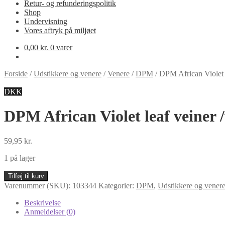
Retur- og refunderingspolitik
Shop
Undervisning
Vores aftryk på miljøet
0,00
kr.
0 varer
Forside
/
Udstikkere og venere
/
Venere
/
DPM
/
DPM African Violet le
DKK
DPM African Violet leaf veiner /
59,95
kr.
1 på lager
DPM
Tilføj til kurv
African
Varenummer (SKU):
103344
Kategorier:
DPM
,
Udstikkere og vener
Violet
leaf
Beskrivelse
veiner
Anmeldelser (0)
/vener