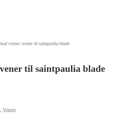
af veiner /vener til saintpaulia blade
vener til saintpaulia blade
e
,
Venere