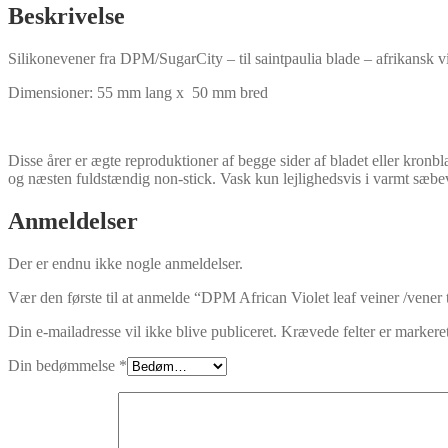
til
Beskrivelse
saintpaulia
blade
Silikonevener fra DPM/SugarCity – til saintpaulia blade – afrikansk v
antal
Dimensioner: 55 mm lang x 50 mm bred
Disse årer er ægte reproduktioner af begge sider af bladet eller kronbl
og næsten fuldstændig non-stick. Vask kun lejlighedsvis i varmt sæbev
Anmeldelser
Der er endnu ikke nogle anmeldelser.
Vær den første til at anmelde “DPM African Violet leaf veiner /vener t
Din e-mailadresse vil ikke blive publiceret.
Krævede felter er marker
Din bedømmelse
*