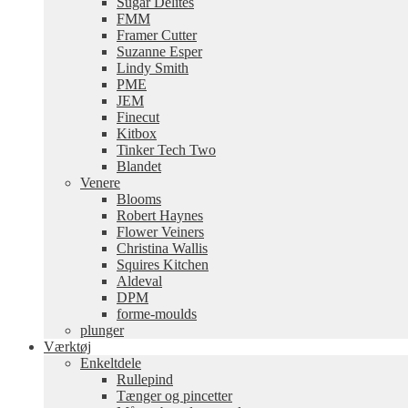
Sugar Delites
FMM
Framer Cutter
Suzanne Esper
Lindy Smith
PME
JEM
Finecut
Kitbox
Tinker Tech Two
Blandet
Venere
Blooms
Robert Haynes
Flower Veiners
Christina Wallis
Squires Kitchen
Aldeval
DPM
forme-moulds
plunger
Værktøj
Enkeltdele
Rullepind
Tænger og pincetter