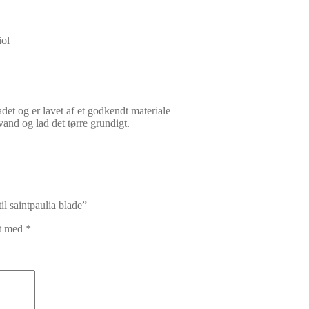
iol
adet og er lavet af et godkendt materiale
and og lad det tørre grundigt.
il saintpaulia blade”
et med
*