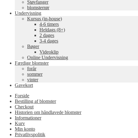
Støvfanger
blomsterrør
Undervisning
Kursus (in-house)
4-6 timers
Heldags (8+)
2 dages
3-4 dages
Bøger
Videoklip
Online Undervisning
Færdige blomster
forår
sommer
vinter
Gavekort
Forside
Bestilling af blomster
Checkout
Historien om håndlavede blomster
Informationer
Kurv
Min konto
Privatlivspolitik