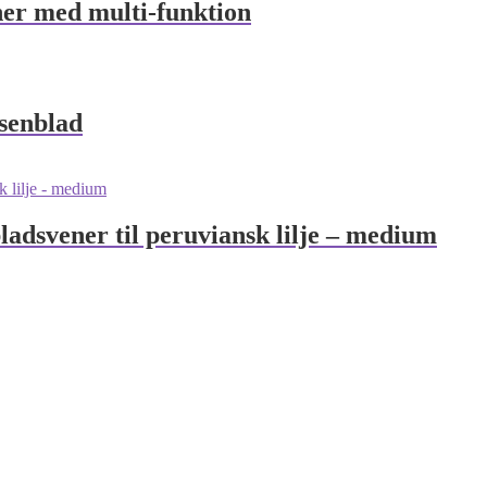
ner med multi-funktion
osenblad
adsvener til peruviansk lilje – medium