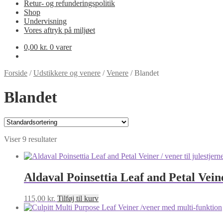
Retur- og refunderingspolitik
Shop
Undervisning
Vores aftryk på miljøet
0,00
kr.
0 varer
Forside
/
Udstikkere og venere
/
Venere
/
Blandet
Blandet
Viser 9 resultater
Aldaval Poinsettia Leaf and Petal Veiner
115,00
kr.
Tilføj til kurv