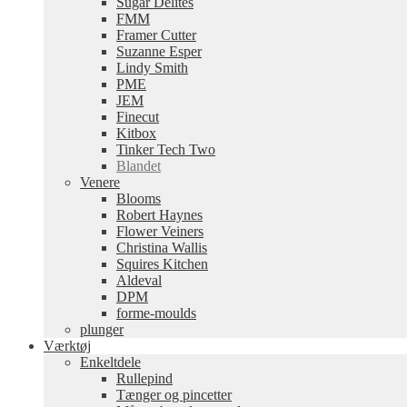
Sugar Delites
FMM
Framer Cutter
Suzanne Esper
Lindy Smith
PME
JEM
Finecut
Kitbox
Tinker Tech Two
Blandet
Venere
Blooms
Robert Haynes
Flower Veiners
Christina Wallis
Squires Kitchen
Aldeval
DPM
forme-moulds
plunger
Værktøj
Enkeltdele
Rullepind
Tænger og pincetter