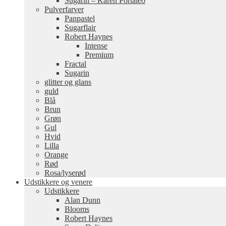
Sugarin – Karen Portaleo
Pulverfarver
Panpastel
Sugarflair
Robert Haynes
Intense
Premium
Fractal
Sugarin
glitter og glans
guld
Blå
Brun
Grøn
Gul
Hvid
Lilla
Orange
Rød
Rosa/lyserød
Udstikkere og venere
Udstikkere
Alan Dunn
Blooms
Robert Haynes