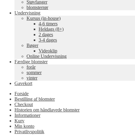
Støvfanger
blomsterrør
Undervisning
Kursus (in-house)
4-6 timers
Heldags (8+)
2 dages
3-4 dages
Bøger
Videoklip
Online Undervisning
Færdige blomster
forår
sommer
vinter
Gavekort
Forside
Bestilling af blomster
Checkout
Historien om håndlavede blomster
Informationer
Kurv
Min konto
Privatlivspolitik