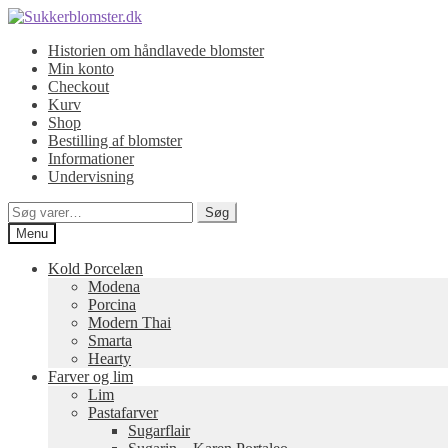
Spring
Spring
til
til
Historien om håndlavede blomster
navigation
indhold
Min konto
Checkout
Kurv
Shop
Bestilling af blomster
Informationer
Undervisning
Søg
Søg
efter:
Menu
Kold Porcelæn
Modena
Porcina
Modern Thai
Smarta
Hearty
Farver og lim
Lim
Pastafarver
Sugarflair