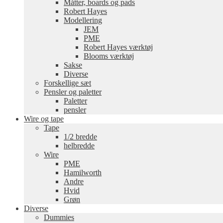
Måtter, boards og pads
Robert Hayes
Modellering
JEM
PME
Robert Hayes værktøj
Blooms værktøj
Sakse
Diverse
Forskellige sæt
Pensler og paletter
Paletter
pensler
Wire og tape
Tape
1/2 bredde
helbredde
Wire
PME
Hamilworth
Andre
Hvid
Grøn
Diverse
Dummies