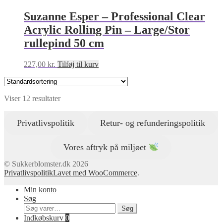
Suzanne Esper – Professional Clear
Acrylic Rolling Pin – Large/Stor
rullepind 50 cm
227,00
kr.
Tilføj til kurv
Viser 12 resultater
Privatlivspolitik
Retur- og refunderingspolitik
Vores aftryk på miljøet
© Sukkerblomster.dk 2026
Privatlivspolitik
Lavet med WooCommerce
.
Min konto
Søg
Søg
Søg
efter:
Indkøbskurv
0