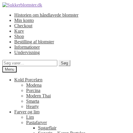
Spring
Spring
til
til
Historien om håndlavede blomster
navigation
indhold
Min konto
Checkout
Kurv
Shop
Bestilling af blomster
Informationer
Undervisning
Søg
Søg
efter:
Menu
Kold Porcelæn
Modena
Porcina
Modern Thai
Smarta
Hearty
Farver og lim
Lim
Pastafarver
Sugarflair