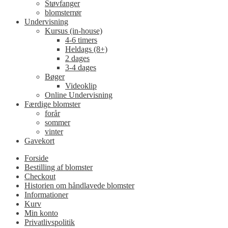
Støvfanger
blomsterrør
Undervisning
Kursus (in-house)
4-6 timers
Heldags (8+)
2 dages
3-4 dages
Bøger
Videoklip
Online Undervisning
Færdige blomster
forår
sommer
vinter
Gavekort
Forside
Bestilling af blomster
Checkout
Historien om håndlavede blomster
Informationer
Kurv
Min konto
Privatlivspolitik