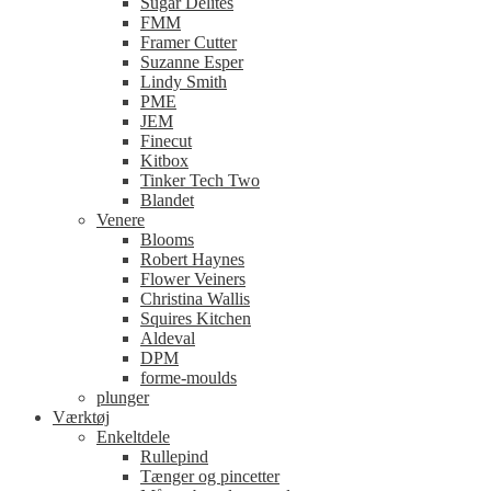
Sugar Delites
FMM
Framer Cutter
Suzanne Esper
Lindy Smith
PME
JEM
Finecut
Kitbox
Tinker Tech Two
Blandet
Venere
Blooms
Robert Haynes
Flower Veiners
Christina Wallis
Squires Kitchen
Aldeval
DPM
forme-moulds
plunger
Værktøj
Enkeltdele
Rullepind
Tænger og pincetter