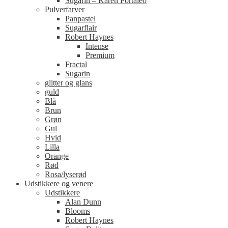
Sugarin – Karen Portaleo
Pulverfarver
Panpastel
Sugarflair
Robert Haynes
Intense
Premium
Fractal
Sugarin
glitter og glans
guld
Blå
Brun
Grøn
Gul
Hvid
Lilla
Orange
Rød
Rosa/lyserød
Udstikkere og venere
Udstikkere
Alan Dunn
Blooms
Robert Haynes