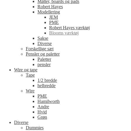
Måtter, boards og pads
Robert Hayes
Modellering
JEM
PME
Robert Hayes værktøj
Blooms værktøj
Sakse
Diverse
Forskellige sæt
Pensler og paletter
Paletter
pensler
Wire og tape
Tape
1/2 bredde
helbredde
Wire
PME
Hamilworth
Andre
Hvid
Grøn
Diverse
Dummies