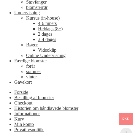
Støvfanger
blomsterrør
Undervisning
Kursus (in-house)
4-6 timers
Heldags (8+)
2 dages
3-4 dages
Bøger
Videoklip
Online Undervisning
Færdige blomster
forår
sommer
vinter
Gavekort
Forside
Bestilling af blomster
Checkout
Historien om håndlavede blomster
Informationer
Kurv
DKK
Min konto
Privatlivspolitik