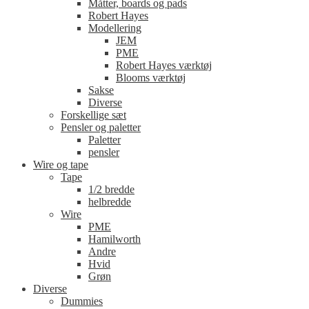
Måtter, boards og pads
Robert Hayes
Modellering
JEM
PME
Robert Hayes værktøj
Blooms værktøj
Sakse
Diverse
Forskellige sæt
Pensler og paletter
Paletter
pensler
Wire og tape
Tape
1/2 bredde
helbredde
Wire
PME
Hamilworth
Andre
Hvid
Grøn
Diverse
Dummies