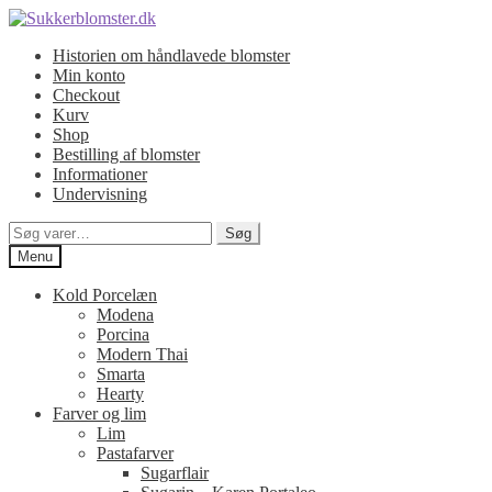
Spring
Spring
til
til
Historien om håndlavede blomster
navigation
indhold
Min konto
Checkout
Kurv
Shop
Bestilling af blomster
Informationer
Undervisning
Søg
Søg
efter:
Menu
Kold Porcelæn
Modena
Porcina
Modern Thai
Smarta
Hearty
Farver og lim
Lim
Pastafarver
Sugarflair