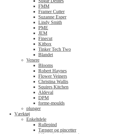
Sugar Delites
FMM
Framer Cutter
Suzanne Esper
Lindy Smith
PME
JEM
Finecut
Kitbox
Tinker Tech Two
Blandet
Venere
Blooms
Robert Haynes
Flower Veiners
Christina Wallis
Squires Kitchen
Aldeval
DPM
forme-moulds
plunger
Værktøj
Enkeltdele
Rullepind
Tænger og pincetter