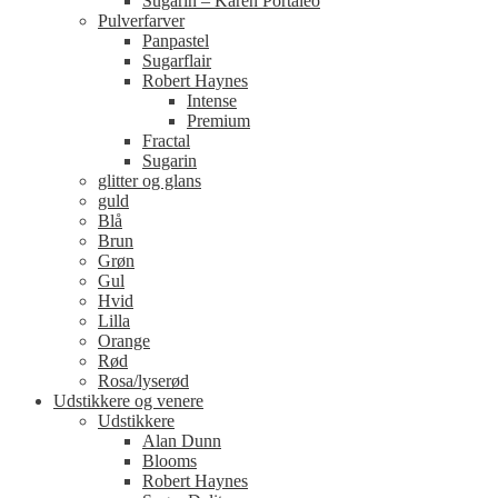
Sugarin – Karen Portaleo
Pulverfarver
Panpastel
Sugarflair
Robert Haynes
Intense
Premium
Fractal
Sugarin
glitter og glans
guld
Blå
Brun
Grøn
Gul
Hvid
Lilla
Orange
Rød
Rosa/lyserød
Udstikkere og venere
Udstikkere
Alan Dunn
Blooms
Robert Haynes