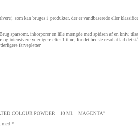
kan bruges i produkter, der er vandbaserede eller klassificeret som
ug sparsomt, inkorporer en lille mængde med spidsen af ​​en kniv, tilsæt
og intensivere yderligere efter 1 time, for det bedste resultat lad det st
derligere farvepletter.
ENTRATED COLOUR POWDER – 10 ML – MAGENTA”
et med
*