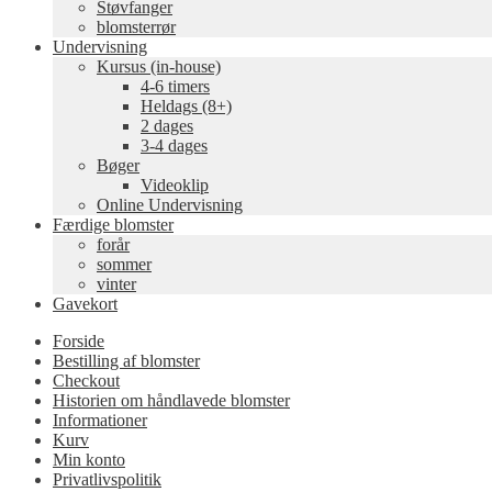
Støvfanger
blomsterrør
Undervisning
Kursus (in-house)
4-6 timers
Heldags (8+)
2 dages
3-4 dages
Bøger
Videoklip
Online Undervisning
Færdige blomster
forår
sommer
vinter
Gavekort
Forside
Bestilling af blomster
Checkout
Historien om håndlavede blomster
Informationer
Kurv
Min konto
Privatlivspolitik