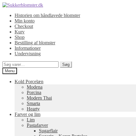
Spring
Spring
til
til
Historien om håndlavede blomster
navigation
indhold
Min konto
Checkout
Kurv
Shop
Bestilling af blomster
Informationer
Undervisning
Søg
Søg
efter:
Menu
Kold Porcelæn
Modena
Porcina
Modern Thai
Smarta
Hearty
Farver og lim
Lim
Pastafarver
Sugarflair