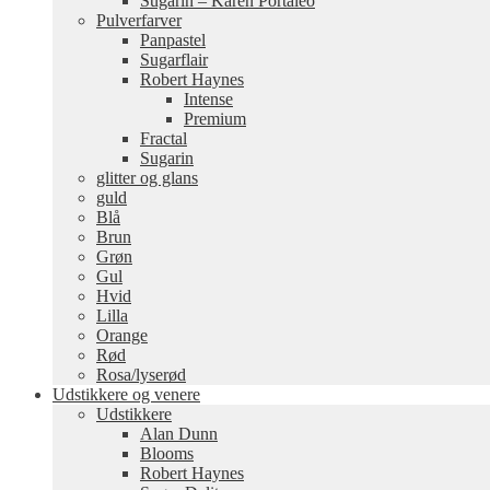
Sugarin – Karen Portaleo
Pulverfarver
Panpastel
Sugarflair
Robert Haynes
Intense
Premium
Fractal
Sugarin
glitter og glans
guld
Blå
Brun
Grøn
Gul
Hvid
Lilla
Orange
Rød
Rosa/lyserød
Udstikkere og venere
Udstikkere
Alan Dunn
Blooms
Robert Haynes