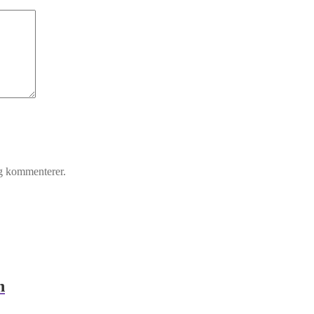
eg kommenterer.
n