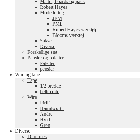
Måtter, boards og pads
Robert Hayes
Modellering
JEM
PME
Robert Hayes værktøj
Blooms værktøj
Sakse
Diverse
Forskellige sæt
Pensler og paletter
Paletter
pensler
Wire og tape
Tape
1/2 bredde
helbredde
Wire
PME
Hamilworth
Andre
Hvid
Grøn
Diverse
Dummies