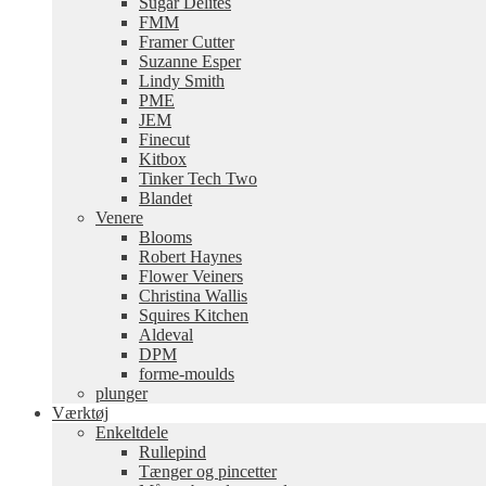
Sugar Delites
FMM
Framer Cutter
Suzanne Esper
Lindy Smith
PME
JEM
Finecut
Kitbox
Tinker Tech Two
Blandet
Venere
Blooms
Robert Haynes
Flower Veiners
Christina Wallis
Squires Kitchen
Aldeval
DPM
forme-moulds
plunger
Værktøj
Enkeltdele
Rullepind
Tænger og pincetter