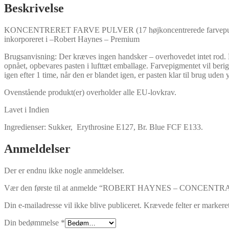
-
Beskrivelse
10
ML
KONCENTRERET FARVE PULVER (17 højkoncentrerede farvepulvere), som 
-
inkorporeret i –Robert Haynes – Premium
MAGENTA
antal
Brugsanvisning: Der kræves ingen handsker – overhovedet intet rod. Br
opnået, opbevares pasten i lufttæt emballage. Farvepigmentet vil berige 
igen efter 1 time, når den er blandet igen, er pasten klar til brug uden y
Ovenstående produkt(er) overholder alle EU-lovkrav.
Lavet i Indien
Ingredienser:
Sukker, Erythrosine E127, Br. Blue FCF E133.
Anmeldelser
Der er endnu ikke nogle anmeldelser.
Vær den første til at anmelde “ROBERT HAYNES – CONC
Din e-mailadresse vil ikke blive publiceret.
Krævede felter er marker
Din bedømmelse
*