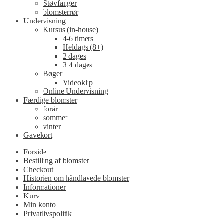
Støvfanger
blomsterrør
Undervisning
Kursus (in-house)
4-6 timers
Heldags (8+)
2 dages
3-4 dages
Bøger
Videoklip
Online Undervisning
Færdige blomster
forår
sommer
vinter
Gavekort
Forside
Bestilling af blomster
Checkout
Historien om håndlavede blomster
Informationer
Kurv
Min konto
Privatlivspolitik