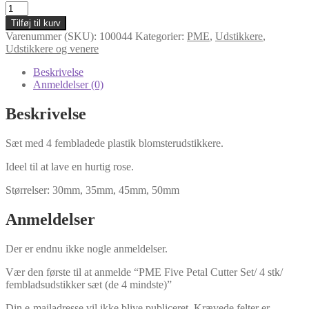
PME
Five
Tilføj til kurv
Petal
Varenummer (SKU):
100044
Kategorier:
PME
,
Udstikkere
,
Cutter
Udstikkere og venere
Set/
4
Beskrivelse
stk/
Anmeldelser (0)
fembladsudstikker
sæt
Beskrivelse
(de
4
Sæt med 4 fembladede plastik blomsterudstikkere.
mindste)
antal
Ideel til at lave en hurtig rose.
Størrelser: 30mm, 35mm, 45mm, 50mm
Anmeldelser
Der er endnu ikke nogle anmeldelser.
Vær den første til at anmelde “PME Five Petal Cutter Set/ 4 stk/
fembladsudstikker sæt (de 4 mindste)”
Din e-mailadresse vil ikke blive publiceret.
Krævede felter er