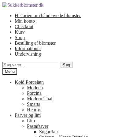
Spring
Spring
til
til
Historien om håndlavede blomster
navigation
indhold
Min konto
Checkout
Kurv
Shop
Bestilling af blomster
Informationer
Undervisning
Søg
Søg
efter:
Menu
Kold Porcelæn
Modena
Porcina
Modern Thai
Smarta
Hearty
Farver og lim
Lim
Pastafarver
Sugarflair