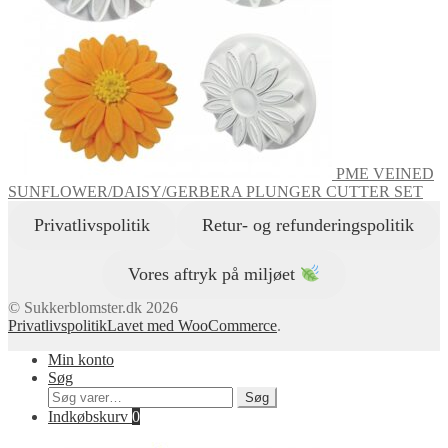
PME VEINED
SUNFLOWER/DAISY/GERBERA PLUNGER CUTTER SET
Privatlivspolitik
Retur- og refunderingspolitik
Vores aftryk på miljøet
© Sukkerblomster.dk 2026
Privatlivspolitik
Lavet med WooCommerce
.
Min konto
Søg
Søg
Søg
efter:
Indkøbskurv
0