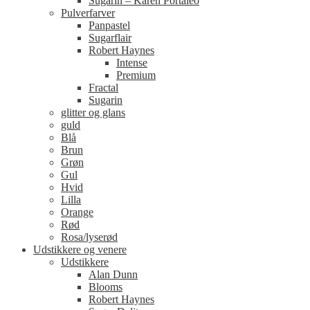
Sugarin – Karen Portaleo
Pulverfarver
Panpastel
Sugarflair
Robert Haynes
Intense
Premium
Fractal
Sugarin
glitter og glans
guld
Blå
Brun
Grøn
Gul
Hvid
Lilla
Orange
Rød
Rosa/lyserød
Udstikkere og venere
Udstikkere
Alan Dunn
Blooms
Robert Haynes