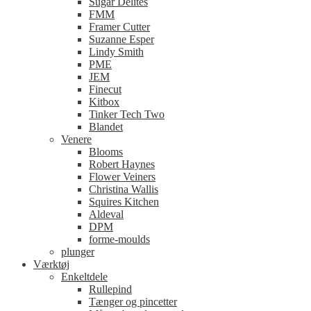
Sugar Delites
FMM
Framer Cutter
Suzanne Esper
Lindy Smith
PME
JEM
Finecut
Kitbox
Tinker Tech Two
Blandet
Venere
Blooms
Robert Haynes
Flower Veiners
Christina Wallis
Squires Kitchen
Aldeval
DPM
forme-moulds
plunger
Værktøj
Enkeltdele
Rullepind
Tænger og pincetter