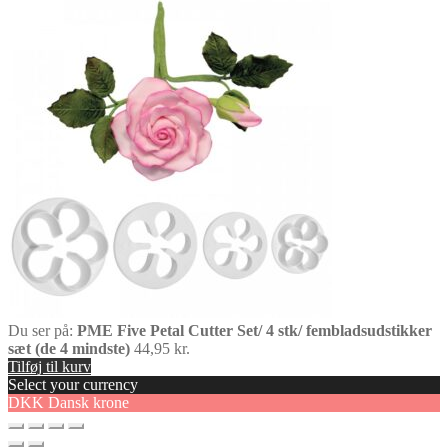
Du ser på:
PME Five Petal Cutter Set/ 4 stk/ fembladsudstikker
sæt (de 4 mindste)
44,95
kr.
Tilføj til kurv
Select your currency
DKK
Dansk krone