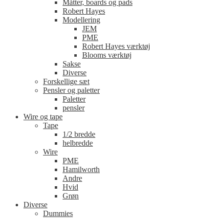
Måtter, boards og pads
Robert Hayes
Modellering
JEM
PME
Robert Hayes værktøj
Blooms værktøj
Sakse
Diverse
Forskellige sæt
Pensler og paletter
Paletter
pensler
Wire og tape
Tape
1/2 bredde
helbredde
Wire
PME
Hamilworth
Andre
Hvid
Grøn
Diverse
Dummies