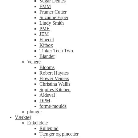
Sugar Delites
FMM
Framer Cutter
Suzanne Esper
Lindy Smith
PME
JEM
Finecut
Kitbox
Tinker Tech Two
Blandet
Venere
Blooms
Robert Haynes
Flower Veiners
Christina Wallis
Squires Kitchen
Aldeval
DPM
forme-moulds
plunger
Værktøj
Enkeltdele
Rullepind
Tænger og pincetter