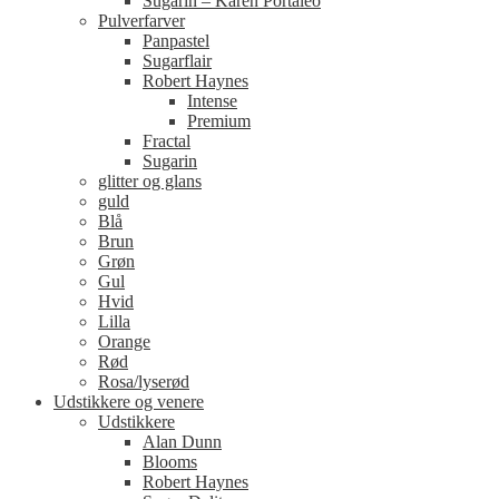
Sugarin – Karen Portaleo
Pulverfarver
Panpastel
Sugarflair
Robert Haynes
Intense
Premium
Fractal
Sugarin
glitter og glans
guld
Blå
Brun
Grøn
Gul
Hvid
Lilla
Orange
Rød
Rosa/lyserød
Udstikkere og venere
Udstikkere
Alan Dunn
Blooms
Robert Haynes