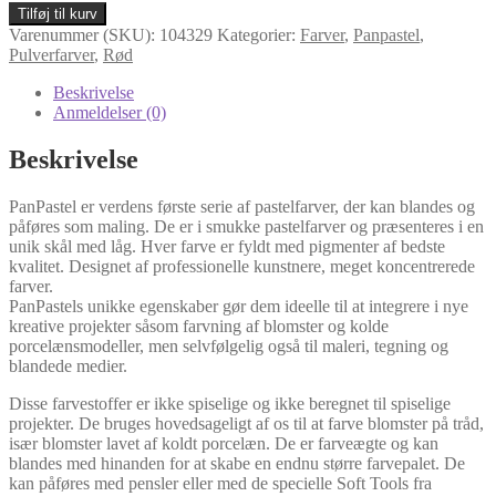
PanPastel
Tilføj til kurv
Red
Varenummer (SKU):
104329
Kategorier:
Farver
,
Panpastel
,
Iron
Pulverfarver
,
Rød
Oxide
ex.
Beskrivelse
Dark
Anmeldelser (0)
/
Rød
Beskrivelse
Jernoxid
Ekstra
PanPastel er verdens første serie af pastelfarver, der kan blandes og
Mørk
påføres som maling. De er i smukke pastelfarver og præsenteres i en
380.1
unik skål med låg. Hver farve er fyldt med pigmenter af bedste
antal
kvalitet. Designet af professionelle kunstnere, meget koncentrerede
farver.
PanPastels unikke egenskaber gør dem ideelle til at integrere i nye
kreative projekter såsom farvning af blomster og kolde
porcelænsmodeller, men selvfølgelig også til maleri, tegning og
blandede medier.
Disse farvestoffer er ikke spiselige og ikke beregnet til spiselige
projekter. De bruges hovedsageligt af os til at farve blomster på tråd,
især blomster lavet af koldt porcelæn. De er farveægte og kan
blandes med hinanden for at skabe en endnu større farvepalet. De
kan påføres med pensler eller med de specielle Soft Tools fra