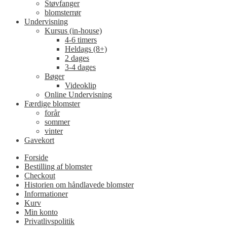
Støvfanger
blomsterrør
Undervisning
Kursus (in-house)
4-6 timers
Heldags (8+)
2 dages
3-4 dages
Bøger
Videoklip
Online Undervisning
Færdige blomster
forår
sommer
vinter
Gavekort
Forside
Bestilling af blomster
Checkout
Historien om håndlavede blomster
Informationer
Kurv
Min konto
Privatlivspolitik