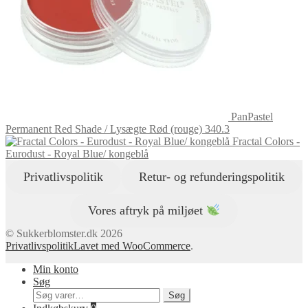
PanPastel
Permanent Red Shade / Lysægte Rød (rouge) 340.3
Fractal Colors -
Eurodust - Royal Blue/ kongeblå
Privatlivspolitik
Retur- og refunderingspolitik
Vores aftryk på miljøet
© Sukkerblomster.dk 2026
Privatlivspolitik
Lavet med WooCommerce
.
Min konto
Søg
Søg
Søg
efter: