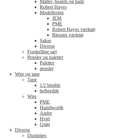
Måtter, boards og pads
Robert Hayes
Modellering
JEM
PME
Robert Hayes værktøj
Blooms værktøj
Sakse
Diverse
Forskellige sæt
Pensler og paletter
Paletter
pensler
Wire og tape
Tape
1/2 bredde
helbredde
Wire
PME
Hamilworth
Andre
Hvid
Grøn
Diverse
Dummies