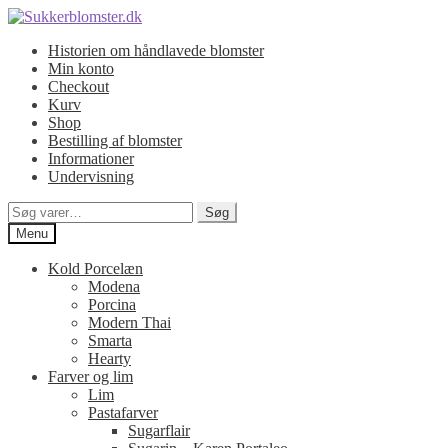
Spring
Spring
til
til
Historien om håndlavede blomster
navigation
indhold
Min konto
Checkout
Kurv
Shop
Bestilling af blomster
Informationer
Undervisning
Søg
Søg
efter:
Menu
Kold Porcelæn
Modena
Porcina
Modern Thai
Smarta
Hearty
Farver og lim
Lim
Pastafarver
Sugarflair