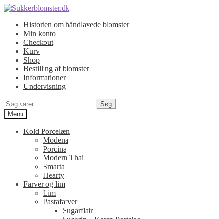
Spring
Spring
til
til
Historien om håndlavede blomster
navigation
indhold
Min konto
Checkout
Kurv
Shop
Bestilling af blomster
Informationer
Undervisning
Søg
Søg
efter:
Menu
Kold Porcelæn
Modena
Porcina
Modern Thai
Smarta
Hearty
Farver og lim
Lim
Pastafarver
Sugarflair