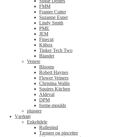
Sugar Delites
FMM
Framer Cutter
Suzanne Esper
Lindy Smith
PME
JEM
Finecut
Kitbox
Tinker Tech Two
Blandet
Venere
Blooms
Robert Haynes
Flower Veiners
Christina Wallis
Squires Kitchen
Aldeval
DPM
forme-moulds
plunger
Værktøj
Enkeltdele
Rullepind
Tænger og pincetter