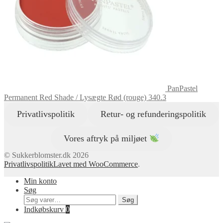
PanPastel
Permanent Red Shade / Lysægte Rød (rouge) 340.3
Privatlivspolitik
Retur- og refunderingspolitik
Vores aftryk på miljøet
© Sukkerblomster.dk 2026
Privatlivspolitik
Lavet med WooCommerce
.
Min konto
Søg
Søg
Søg
efter:
Indkøbskurv
0