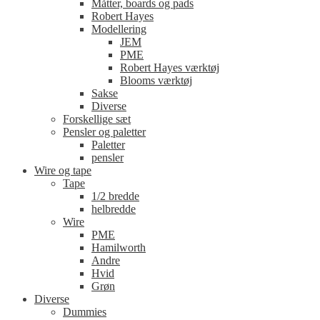
Måtter, boards og pads
Robert Hayes
Modellering
JEM
PME
Robert Hayes værktøj
Blooms værktøj
Sakse
Diverse
Forskellige sæt
Pensler og paletter
Paletter
pensler
Wire og tape
Tape
1/2 bredde
helbredde
Wire
PME
Hamilworth
Andre
Hvid
Grøn
Diverse
Dummies