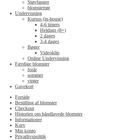
Støvfanger
blomsterrør
Undervisning
Kursus (in-house)
4-6 timers
Heldags (8+)
2 dages
3-4 dages
Bøger
Videoklip
Online Undervisning
Færdige blomster
forår
sommer
vinter
Gavekort
Forside
Bestilling af blomster
Checkout
Historien om håndlavede blomster
Informationer
Kurv
Min konto
Privatlivspolitik