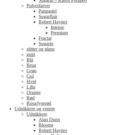
Sugarin – Karen Portaleo
Pulverfarver
Panpastel
Sugarflair
Robert Haynes
Intense
Premium
Fractal
Sugarin
glitter og glans
guld
Blå
Brun
Grøn
Gul
Hvid
Lilla
Orange
Rød
Rosa/lyserød
Udstikkere og venere
Udstikkere
Alan Dunn
Blooms
Robert Haynes