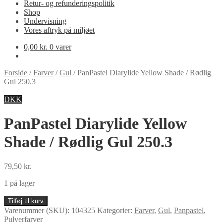
Retur- og refunderingspolitik
Shop
Undervisning
Vores aftryk på miljøet
0,00
kr.
0 varer
Forside
/
Farver
/
Gul
/
PanPastel Diarylide Yellow Shade / Rødlig
Gul 250.3
DKK
PanPastel Diarylide Yellow
Shade / Rødlig Gul 250.3
79,50
kr.
1 på lager
PanPastel
Tilføj til kurv
Diarylide
Varenummer (SKU):
104325
Kategorier:
Farver
,
Gul
,
Panpastel
,
Yellow
Pulverfarver