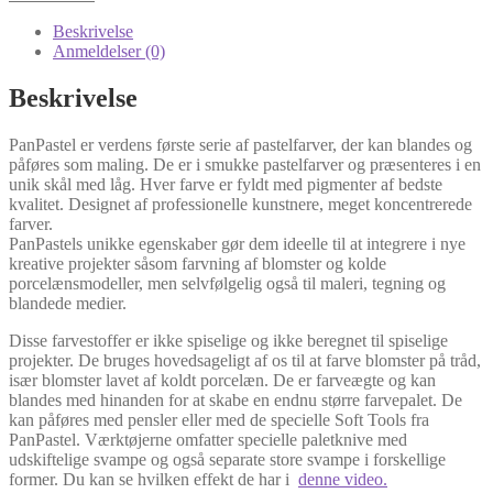
Shade
/
Beskrivelse
Rødlig
Anmeldelser (0)
Gul
250.3
Beskrivelse
antal
PanPastel er verdens første serie af pastelfarver, der kan blandes og
påføres som maling. De er i smukke pastelfarver og præsenteres i en
unik skål med låg. Hver farve er fyldt med pigmenter af bedste
kvalitet. Designet af professionelle kunstnere, meget koncentrerede
farver.
PanPastels unikke egenskaber gør dem ideelle til at integrere i nye
kreative projekter såsom farvning af blomster og kolde
porcelænsmodeller, men selvfølgelig også til maleri, tegning og
blandede medier.
Disse farvestoffer er ikke spiselige og ikke beregnet til spiselige
projekter. De bruges hovedsageligt af os til at farve blomster på tråd,
især blomster lavet af koldt porcelæn. De er farveægte og kan
blandes med hinanden for at skabe en endnu større farvepalet. De
kan påføres med pensler eller med de specielle Soft Tools fra
PanPastel. Værktøjerne omfatter specielle paletknive med
udskiftelige svampe og også separate store svampe i forskellige
former. Du kan se hvilken effekt de har i
denne video.