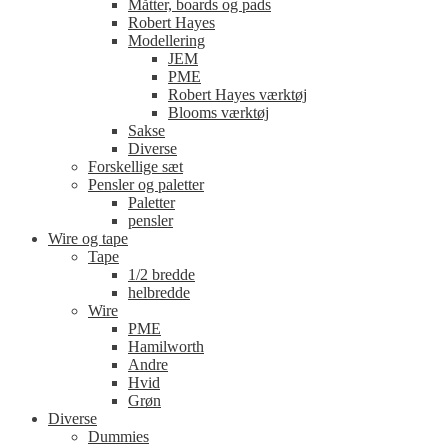
Måtter, boards og pads
Robert Hayes
Modellering
JEM
PME
Robert Hayes værktøj
Blooms værktøj
Sakse
Diverse
Forskellige sæt
Pensler og paletter
Paletter
pensler
Wire og tape
Tape
1/2 bredde
helbredde
Wire
PME
Hamilworth
Andre
Hvid
Grøn
Diverse
Dummies