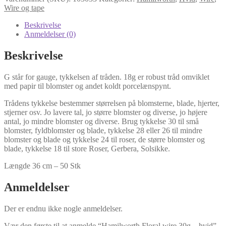
30g
Wire og tape
-
hvid
Beskrivelse
antal
Anmeldelser (0)
Beskrivelse
G står for gauge, tykkelsen af ​​tråden. 18g er robust tråd omviklet
med papir til blomster og andet koldt porcelænspynt.
Trådens tykkelse bestemmer størrelsen på blomsterne, blade, hjerter,
stjerner osv. Jo lavere tal, jo større blomster og diverse, jo højere
antal, jo mindre blomster og diverse. Brug tykkelse 30 til små
blomster, fyldblomster og blade, tykkelse 28 eller 26 til mindre
blomster og blade og tykkelse 24 til roser, de større blomster og
blade, tykkelse 18 til store Roser, Gerbera, Solsikke.
Længde 36 cm – 50 Stk
Anmeldelser
Der er endnu ikke nogle anmeldelser.
Vær den første til at anmelde “Hamilworth Floral wire 30g – hvid”