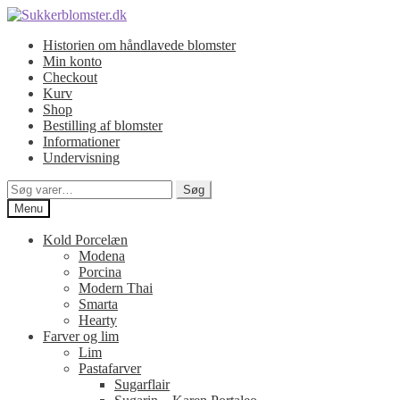
Spring
Spring
til
til
Historien om håndlavede blomster
navigation
indhold
Min konto
Checkout
Kurv
Shop
Bestilling af blomster
Informationer
Undervisning
Søg
Søg
efter:
Menu
Kold Porcelæn
Modena
Porcina
Modern Thai
Smarta
Hearty
Farver og lim
Lim
Pastafarver
Sugarflair