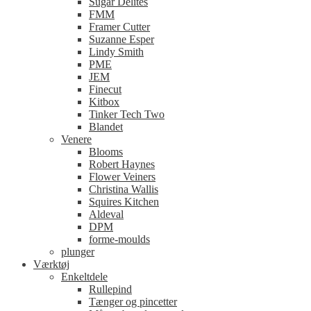
Sugar Delites
FMM
Framer Cutter
Suzanne Esper
Lindy Smith
PME
JEM
Finecut
Kitbox
Tinker Tech Two
Blandet
Venere
Blooms
Robert Haynes
Flower Veiners
Christina Wallis
Squires Kitchen
Aldeval
DPM
forme-moulds
plunger
Værktøj
Enkeltdele
Rullepind
Tænger og pincetter