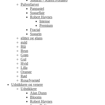
Sugarin – Karen Portaleo
Pulverfarver
Panpastel
Sugarflair
Robert Haynes
Intense
Premium
Fractal
Sugarin
glitter og glans
guld
Blå
Brun
Grøn
Gul
Hvid
Lilla
Orange
Rød
Rosa/lyserød
Udstikkere og venere
Udstikkere
Alan Dunn
Blooms
Robert Haynes