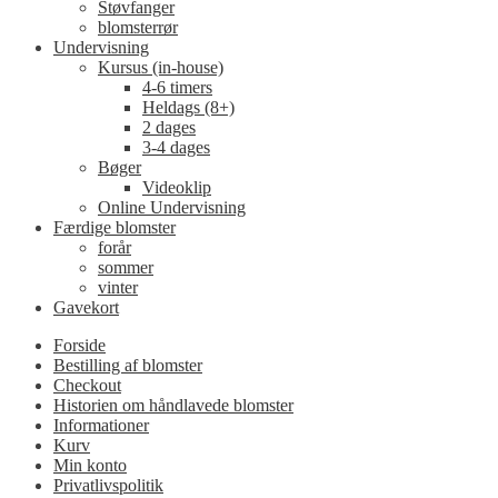
Støvfanger
blomsterrør
Undervisning
Kursus (in-house)
4-6 timers
Heldags (8+)
2 dages
3-4 dages
Bøger
Videoklip
Online Undervisning
Færdige blomster
forår
sommer
vinter
Gavekort
Forside
Bestilling af blomster
Checkout
Historien om håndlavede blomster
Informationer
Kurv
Min konto
Privatlivspolitik