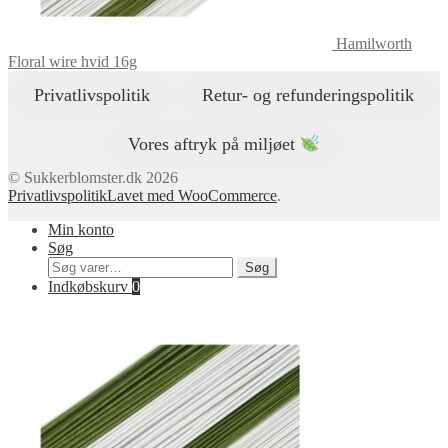
Hamilworth
Floral wire hvid 16g
Privatlivspolitik
Retur- og refunderingspolitik
Vores aftryk på miljøet
© Sukkerblomster.dk 2026
Privatlivspolitik
Lavet med WooCommerce
.
Min konto
Søg
Søg
Søg
efter:
Indkøbskurv
0