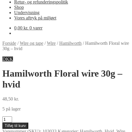
Retur- og refunderingspolitik
Shop
Undervisning
Vores aftryk på miljøet
0,00
kr.
0 varer
Forside
/
Wire og tape
/
Wire
/
Hamilworth
/
Hamilworth Floral wire
30g – hvid
DKK
Hamilworth Floral wire 30g –
hvid
48,50
kr.
5 på lager
Hamilworth
Floral
Tilføj til kurv
wire
Varenummer (SKU):
103033
Kategorier:
Hamilworth
,
Hvid
,
Wire
,