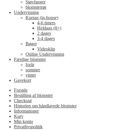
Støvfanger
blomsterrør
Undervisning
Kursus (in-house)
4-6 timers
Heldags (8+)
2 dages
3-4 dages
Bøger
Videoklip
Online Undervisning
Færdige blomster
forår
sommer
vinter
Gavekort
Forside
Bestilling af blomster
Checkout
Historien om håndlavede blomster
Informationer
Kurv
Min konto
Privatlivspolitik