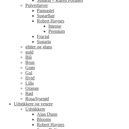
Sugarin – Karen Portaleo
Pulverfarver
Panpastel
Sugarflair
Robert Haynes
Intense
Premium
Fractal
Sugarin
glitter og glans
guld
Blå
Brun
Grøn
Gul
Hvid
Lilla
Orange
Rød
Rosa/lyserød
Udstikkere og venere
Udstikkere
Alan Dunn
Blooms
Robert Haynes