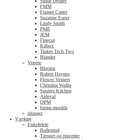
Sugar Delites
FMM
Framer Cutter
Suzanne Esper
Lindy Smith
PME
JEM
Finecut
Kitbox
Tinker Tech Two
Blandet
Venere
Blooms
Robert Haynes
Flower Veiners
Christina Wallis
Squires Kitchen
Aldeval
DPM
forme-moulds
plunger
Værktøj
Enkeltdele
Rullepind
Tænger og pincetter