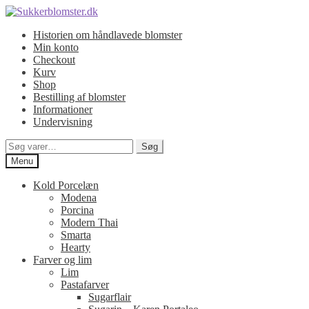
Spring
Spring
til
til
Historien om håndlavede blomster
navigation
indhold
Min konto
Checkout
Kurv
Shop
Bestilling af blomster
Informationer
Undervisning
Søg
Søg
efter:
Menu
Kold Porcelæn
Modena
Porcina
Modern Thai
Smarta
Hearty
Farver og lim
Lim
Pastafarver
Sugarflair