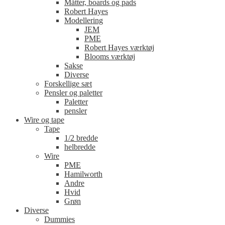
Måtter, boards og pads
Robert Hayes
Modellering
JEM
PME
Robert Hayes værktøj
Blooms værktøj
Sakse
Diverse
Forskellige sæt
Pensler og paletter
Paletter
pensler
Wire og tape
Tape
1/2 bredde
helbredde
Wire
PME
Hamilworth
Andre
Hvid
Grøn
Diverse
Dummies