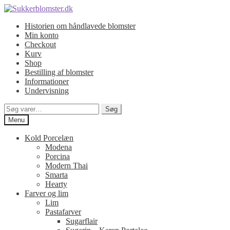
Spring
Spring
til
til
Historien om håndlavede blomster
navigation
indhold
Min konto
Checkout
Kurv
Shop
Bestilling af blomster
Informationer
Undervisning
Søg
Søg
efter:
Menu
Kold Porcelæn
Modena
Porcina
Modern Thai
Smarta
Hearty
Farver og lim
Lim
Pastafarver
Sugarflair