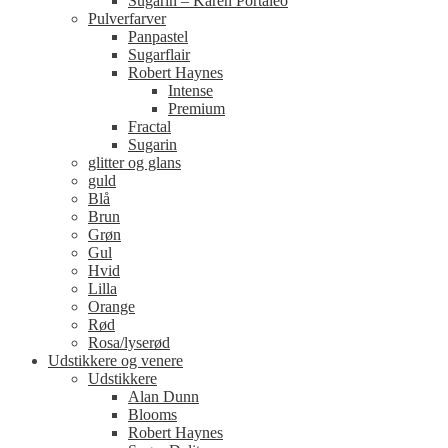
Sugarin – Karen Portaleo
Pulverfarver
Panpastel
Sugarflair
Robert Haynes
Intense
Premium
Fractal
Sugarin
glitter og glans
guld
Blå
Brun
Grøn
Gul
Hvid
Lilla
Orange
Rød
Rosa/lyserød
Udstikkere og venere
Udstikkere
Alan Dunn
Blooms
Robert Haynes