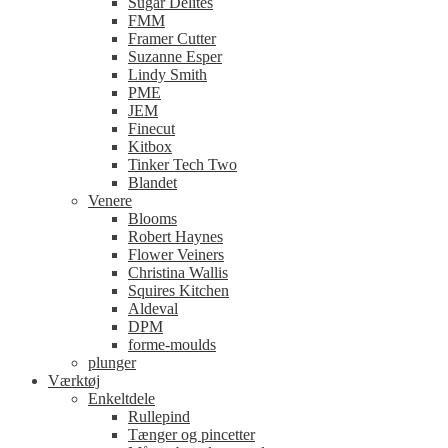
Sugar Delites
FMM
Framer Cutter
Suzanne Esper
Lindy Smith
PME
JEM
Finecut
Kitbox
Tinker Tech Two
Blandet
Venere
Blooms
Robert Haynes
Flower Veiners
Christina Wallis
Squires Kitchen
Aldeval
DPM
forme-moulds
plunger
Værktøj
Enkeltdele
Rullepind
Tænger og pincetter