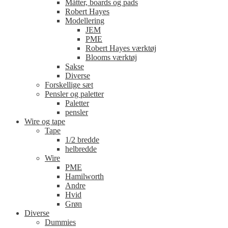
Måtter, boards og pads
Robert Hayes
Modellering
JEM
PME
Robert Hayes værktøj
Blooms værktøj
Sakse
Diverse
Forskellige sæt
Pensler og paletter
Paletter
pensler
Wire og tape
Tape
1/2 bredde
helbredde
Wire
PME
Hamilworth
Andre
Hvid
Grøn
Diverse
Dummies