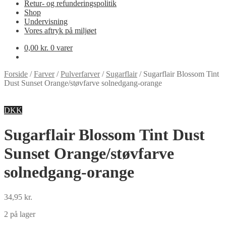
Retur- og refunderingspolitik
Shop
Undervisning
Vores aftryk på miljøet
0,00
kr.
0 varer
Forside
/
Farver
/
Pulverfarver
/
Sugarflair
/
Sugarflair Blossom Tint
Dust Sunset Orange/støvfarve solnedgang-orange
DKK
Sugarflair Blossom Tint Dust
Sunset Orange/støvfarve
solnedgang-orange
34,95
kr.
2 på lager