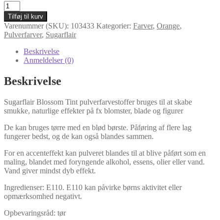
Sugarflair
Blossom
Tilføj til kurv
Tint
Varenummer (SKU):
103433
Kategorier:
Farver
,
Orange
,
Dust
Pulverfarver
,
Sugarflair
Sunset
Orange/støvfarve
Beskrivelse
solnedgang-
Anmeldelser (0)
orange
antal
Beskrivelse
Sugarflair Blossom Tint pulverfarvestoffer bruges til at skabe
smukke, naturlige effekter på fx blomster, blade og figurer
De kan bruges tørre med en blød børste. Påføring af flere lag
fungerer bedst, og de kan også blandes sammen.
For en accenteffekt kan pulveret blandes til at blive påført som en
maling, blandet med foryngende alkohol, essens, olier eller vand.
Vand giver mindst dyb effekt.
Ingredienser: E110. E110 kan påvirke børns aktivitet eller
opmærksomhed negativt.
Opbevaringsråd: tør