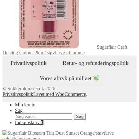
Sugarflair Craft
Dusting Colour Plum/ støvfarve - blomme
Privatlivspolitik
Retur- og refunderingspolitik
Vores aftryk på miljøet
© Sukkerblomster.dk 2026
Privatlivspolitik
Lavet med WooCommerce
.
Min konto
Søg
Søg
Søg
efter:
Indkøbskurv
0