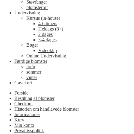
Støvfanger
blomsterrør
Undervisning
Kursus (in-house)
4-6 timers
Heldags (8+)
2 dages
3-4 dages
Bøger
Videoklip
Online Undervisning
Færdige blomster
forår
sommer
vinter
Gavekort
Forside
Bestilling af blomster
Checkout
Historien om håndlavede blomster
Informationer
Kurv
Min konto
Privatlivspolitik