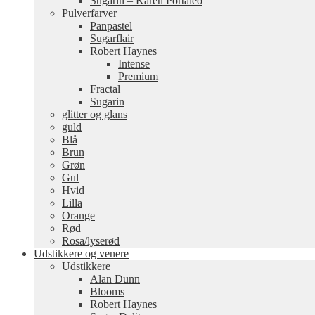
Sugarin – Karen Portaleo
Pulverfarver
Panpastel
Sugarflair
Robert Haynes
Intense
Premium
Fractal
Sugarin
glitter og glans
guld
Blå
Brun
Grøn
Gul
Hvid
Lilla
Orange
Rød
Rosa/lyserød
Udstikkere og venere
Udstikkere
Alan Dunn
Blooms
Robert Haynes