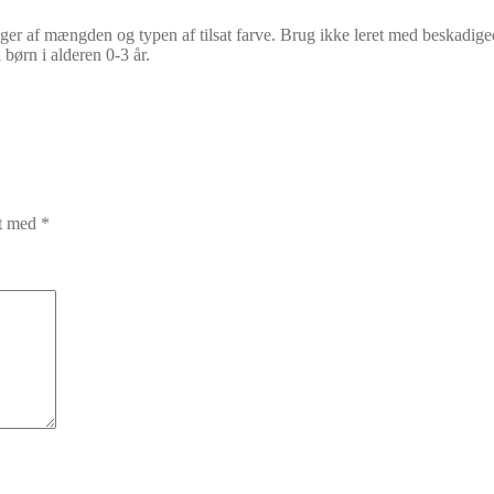
nger af mængden og typen af tilsat farve. Brug ikke leret med beskadi
 børn i alderen 0-3 år.
et med
*