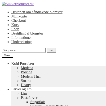
Spring
Spring
til
til
Historien om håndlavede blomster
navigation
indhold
Min konto
Checkout
Kurv
Shop
Bestilling af blomster
Informationer
Undervisning
Søg
Søg
efter:
Menu
Kold Porcelæn
Modena
Porcina
Modern Thai
Smarta
Hearty
Farver og lim
Lim
Pastafarver
Sugarflair