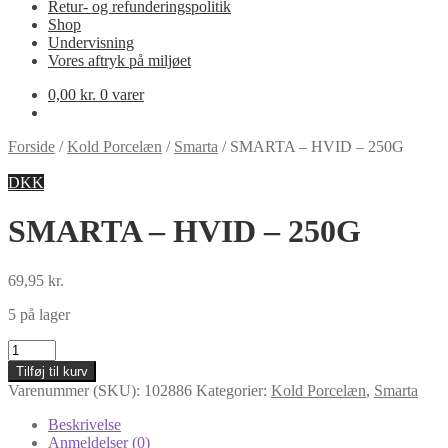
Retur- og refunderingspolitik
Shop
Undervisning
Vores aftryk på miljøet
0,00
kr.
0 varer
Forside
/
Kold Porcelæn
/
Smarta
/
SMARTA – HVID – 250G
DKK
SMARTA – HVID – 250G
69,95
kr.
5 på lager
SMARTA
-
Tilføj til kurv
HVID
Varenummer (SKU):
102886
Kategorier:
Kold Porcelæn
,
Smarta
-
250G
Beskrivelse
antal
Anmeldelser (0)