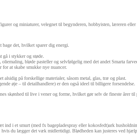
figurer og miniaturer, velegnet til begynderen, hobbyisten, læreren eller
 bage det, hvilket sparer dig energi.
t gå i stykker og støde.
oliemaling, bløde pasteller og selvfølgelig med det andet Smarta farved
r for at skabe smukke nye nuancer.
t alsidig på forskellige materialer, såsom metal, glas, træ og plast.
 øje – til detailhandlere) er den også ideel til billigere forsendelse.
es skønhed til live i vener og forme, hvilket gør selv de fineste årer til 
 ind i et smurt (med fx bagepladespray eller kokosfedt)ark husholdningsf
ud, hvis du lægger det væk midlertidigt. Blødheden kan justeres ved hjælp