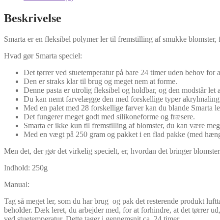
Beskrivelse
Smarta er en fleksibel polymer ler til fremstilling af smukke blomster, 
Hvad gør Smarta speciel:
Det tørrer ved stuetemperatur på bare 24 timer uden behov for at
Den er straks klar til brug og meget nem at forme.
Denne pasta er utrolig fleksibel og holdbar, og den modstår let a
Du kan nemt farvelægge den med forskellige typer akrylmaling, 
Med en palet med 28 forskellige farver kan du blande Smarta le
Det fungerer meget godt med silikoneforme og fræsere.
Smarta er ikke kun til fremstilling af blomster, du kan være mege
Med en vægt på 250 gram og pakket i en flad pakke (med hængende
Men det, der gør det virkelig specielt, er, hvordan det bringer blomstern
Indhold: 250g
Manual:
Tag så meget ler, som du har brug og pak det resterende produkt lufttæt
beholder. Dæk leret, du arbejder med, for at forhindre, at det tørrer 
ved stuetemperatur. Dette tager i gennemsnit ca. 24 timer.