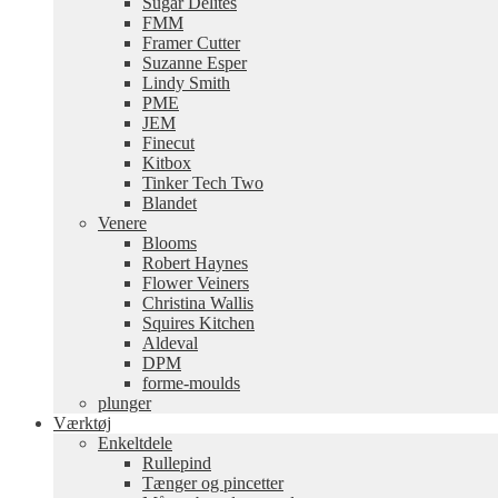
Sugar Delites
FMM
Framer Cutter
Suzanne Esper
Lindy Smith
PME
JEM
Finecut
Kitbox
Tinker Tech Two
Blandet
Venere
Blooms
Robert Haynes
Flower Veiners
Christina Wallis
Squires Kitchen
Aldeval
DPM
forme-moulds
plunger
Værktøj
Enkeltdele
Rullepind
Tænger og pincetter