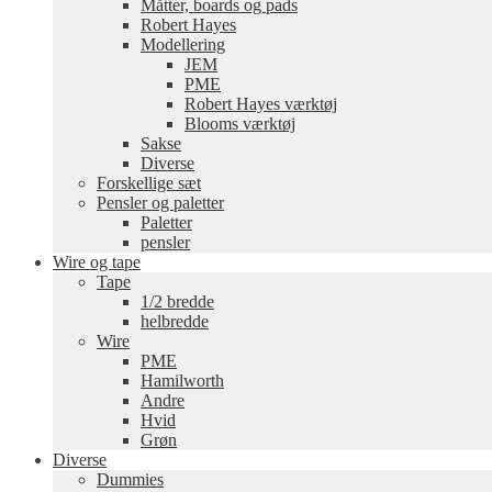
Måtter, boards og pads
Robert Hayes
Modellering
JEM
PME
Robert Hayes værktøj
Blooms værktøj
Sakse
Diverse
Forskellige sæt
Pensler og paletter
Paletter
pensler
Wire og tape
Tape
1/2 bredde
helbredde
Wire
PME
Hamilworth
Andre
Hvid
Grøn
Diverse
Dummies