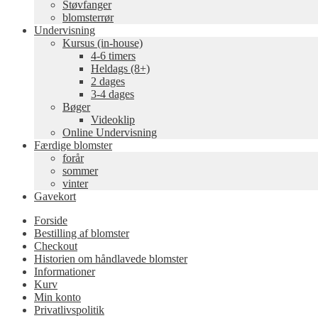
Støvfanger
blomsterrør
Undervisning
Kursus (in-house)
4-6 timers
Heldags (8+)
2 dages
3-4 dages
Bøger
Videoklip
Online Undervisning
Færdige blomster
forår
sommer
vinter
Gavekort
Forside
Bestilling af blomster
Checkout
Historien om håndlavede blomster
Informationer
Kurv
Min konto
Privatlivspolitik