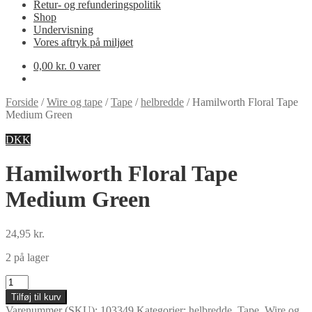
Retur- og refunderingspolitik
Shop
Undervisning
Vores aftryk på miljøet
0,00
kr.
0 varer
Forside
/
Wire og tape
/
Tape
/
helbredde
/
Hamilworth Floral Tape
Medium Green
DKK
Hamilworth Floral Tape
Medium Green
24,95
kr.
2 på lager
Hamilworth
Floral
Tilføj til kurv
Tape
Varenummer (SKU):
103349
Kategorier:
helbredde
,
Tape
,
Wire og