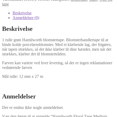
Medium
tape
Green
antal
Beskrivelse
Anmeldelser (0)
Beskrivelse
1 rulle grøn Hamilworth blomstertape. Blomsterhandlertape til at
binde kolde porcelænsblomster. Med et klæbende lag, der frigøres,
når tapen strækkes, så det ikke klæber til dine hænder, men når det
strækkes, klæber det til blomstertråden.
Farven kan variere ved hver levering, så der er ingen reklamationer
vedrørende farven
Mål rulle: 12 mm x 27 m
Anmeldelser
Der er endnu ikke nogle anmeldelser.
Vær den første til at anmelde “Hamilworth Floral Tape Medium