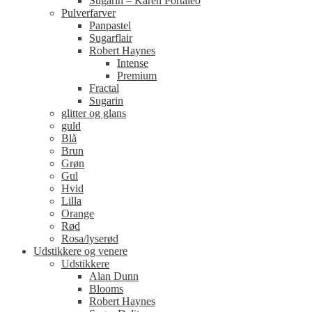
Sugarin – Karen Portaleo
Pulverfarver
Panpastel
Sugarflair
Robert Haynes
Intense
Premium
Fractal
Sugarin
glitter og glans
guld
Blå
Brun
Grøn
Gul
Hvid
Lilla
Orange
Rød
Rosa/lyserød
Udstikkere og venere
Udstikkere
Alan Dunn
Blooms
Robert Haynes