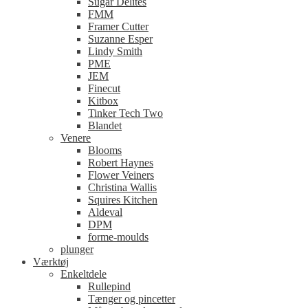
Sugar Delites
FMM
Framer Cutter
Suzanne Esper
Lindy Smith
PME
JEM
Finecut
Kitbox
Tinker Tech Two
Blandet
Venere
Blooms
Robert Haynes
Flower Veiners
Christina Wallis
Squires Kitchen
Aldeval
DPM
forme-moulds
plunger
Værktøj
Enkeltdele
Rullepind
Tænger og pincetter