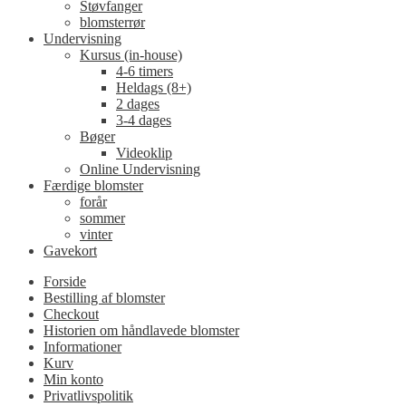
Støvfanger
blomsterrør
Undervisning
Kursus (in-house)
4-6 timers
Heldags (8+)
2 dages
3-4 dages
Bøger
Videoklip
Online Undervisning
Færdige blomster
forår
sommer
vinter
Gavekort
Forside
Bestilling af blomster
Checkout
Historien om håndlavede blomster
Informationer
Kurv
Min konto
Privatlivspolitik