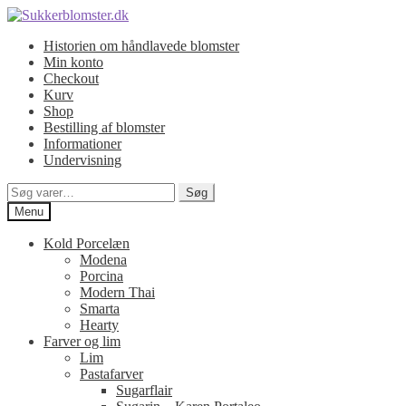
Spring
Spring
til
til
Historien om håndlavede blomster
navigation
indhold
Min konto
Checkout
Kurv
Shop
Bestilling af blomster
Informationer
Undervisning
Søg
Søg
efter:
Menu
Kold Porcelæn
Modena
Porcina
Modern Thai
Smarta
Hearty
Farver og lim
Lim
Pastafarver
Sugarflair