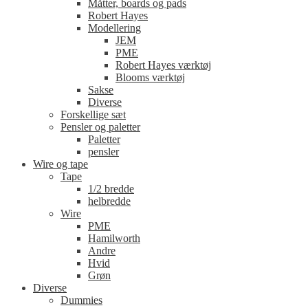
Måtter, boards og pads
Robert Hayes
Modellering
JEM
PME
Robert Hayes værktøj
Blooms værktøj
Sakse
Diverse
Forskellige sæt
Pensler og paletter
Paletter
pensler
Wire og tape
Tape
1/2 bredde
helbredde
Wire
PME
Hamilworth
Andre
Hvid
Grøn
Diverse
Dummies