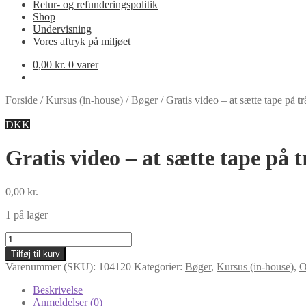
Retur- og refunderingspolitik
Shop
Undervisning
Vores aftryk på miljøet
0,00
kr.
0 varer
Forside
/
Kursus (in-house)
/
Bøger
/
Gratis video – at sætte tape på tr
DKK
Gratis video – at sætte tape på 
0,00
kr.
1 på lager
Gratis
video
Tilføj til kurv
-
Varenummer (SKU):
104120
Kategorier:
Bøger
,
Kursus (in-house)
,
O
at
sætte
Beskrivelse
tape
Anmeldelser (0)