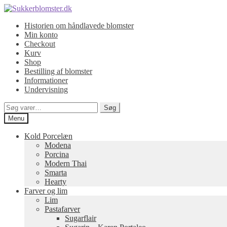
Spring
Spring
til
til
Historien om håndlavede blomster
navigation
indhold
Min konto
Checkout
Kurv
Shop
Bestilling af blomster
Informationer
Undervisning
Søg
Søg
efter:
Menu
Kold Porcelæn
Modena
Porcina
Modern Thai
Smarta
Hearty
Farver og lim
Lim
Pastafarver
Sugarflair