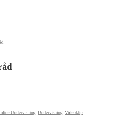
åd
tråd
nline Undervisning
,
Undervisning
,
Videoklip