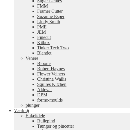
Sugar Delites
FMM
Framer Cutter
Suzanne Esper
Lindy Smith
PME
JEM
Finecut
Kitbox
Tinker Tech Two
Blandet
Venere
Blooms
Robert Haynes
Flower Veiners
Christina Wallis
Squires Kitchen
Aldeval
DPM
forme-moulds
plunger
Værktøj
Enkeltdele
Rullepind
Tænger og pincetter