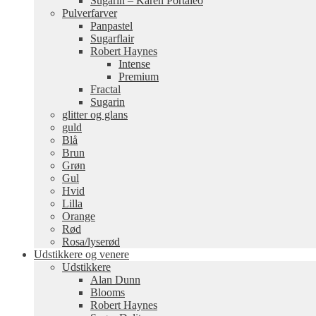
Sugarin – Karen Portaleo
Pulverfarver
Panpastel
Sugarflair
Robert Haynes
Intense
Premium
Fractal
Sugarin
glitter og glans
guld
Blå
Brun
Grøn
Gul
Hvid
Lilla
Orange
Rød
Rosa/lyserød
Udstikkere og venere
Udstikkere
Alan Dunn
Blooms
Robert Haynes