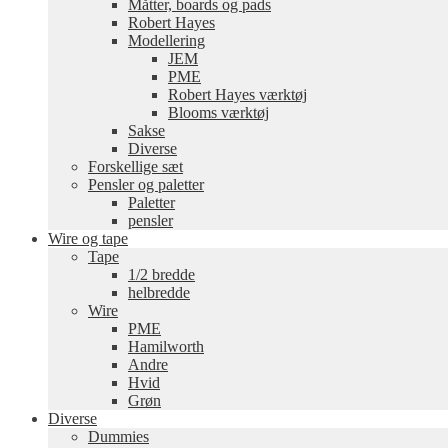
Måtter, boards og pads
Robert Hayes
Modellering
JEM
PME
Robert Hayes værktøj
Blooms værktøj
Sakse
Diverse
Forskellige sæt
Pensler og paletter
Paletter
pensler
Wire og tape
Tape
1/2 bredde
helbredde
Wire
PME
Hamilworth
Andre
Hvid
Grøn
Diverse
Dummies