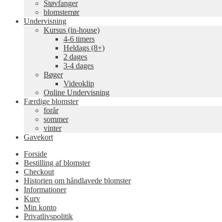
Støvfanger
blomsterrør
Undervisning
Kursus (in-house)
4-6 timers
Heldags (8+)
2 dages
3-4 dages
Bøger
Videoklip
Online Undervisning
Færdige blomster
forår
sommer
vinter
Gavekort
Forside
Bestilling af blomster
Checkout
Historien om håndlavede blomster
Informationer
Kurv
Min konto
Privatlivspolitik