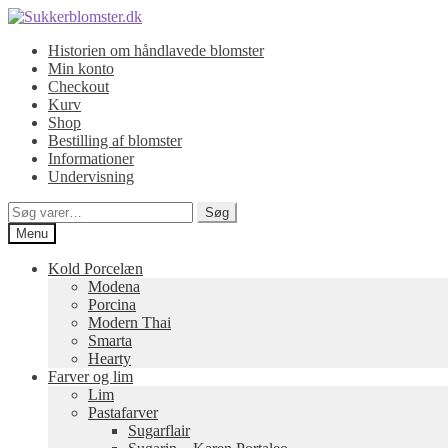
Spring
Spring
til
til
Historien om håndlavede blomster
navigation
indhold
Min konto
Checkout
Kurv
Shop
Bestilling af blomster
Informationer
Undervisning
Søg
Søg
efter:
Menu
Kold Porcelæn
Modena
Porcina
Modern Thai
Smarta
Hearty
Farver og lim
Lim
Pastafarver
Sugarflair