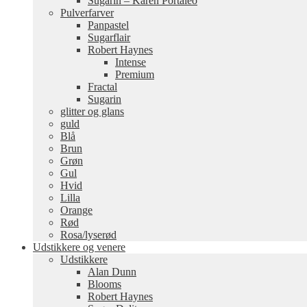
Sugarin – Karen Portaleo
Pulverfarver
Panpastel
Sugarflair
Robert Haynes
Intense
Premium
Fractal
Sugarin
glitter og glans
guld
Blå
Brun
Grøn
Gul
Hvid
Lilla
Orange
Rød
Rosa/lyserød
Udstikkere og venere
Udstikkere
Alan Dunn
Blooms
Robert Haynes