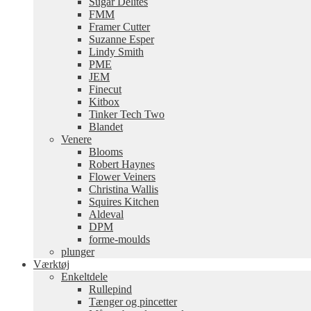
Sugar Delites
FMM
Framer Cutter
Suzanne Esper
Lindy Smith
PME
JEM
Finecut
Kitbox
Tinker Tech Two
Blandet
Venere
Blooms
Robert Haynes
Flower Veiners
Christina Wallis
Squires Kitchen
Aldeval
DPM
forme-moulds
plunger
Værktøj
Enkeltdele
Rullepind
Tænger og pincetter