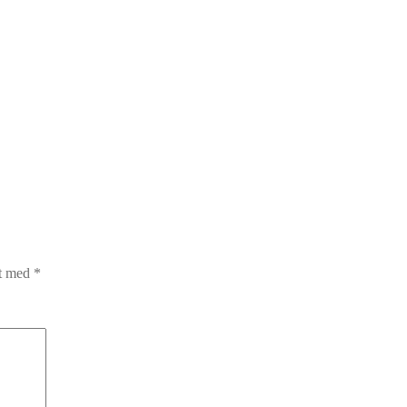
et med
*