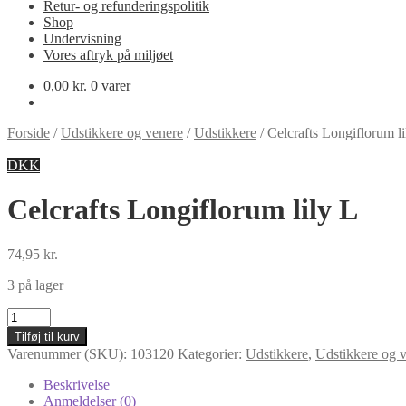
Retur- og refunderingspolitik
Shop
Undervisning
Vores aftryk på miljøet
0,00
kr.
0 varer
Forside
/
Udstikkere og venere
/
Udstikkere
/
Celcrafts Longiflorum li
DKK
Celcrafts Longiflorum lily L
74,95
kr.
3 på lager
Celcrafts
Longiflorum
Tilføj til kurv
lily
Varenummer (SKU):
103120
Kategorier:
Udstikkere
,
Udstikkere og 
L
antal
Beskrivelse
Anmeldelser (0)