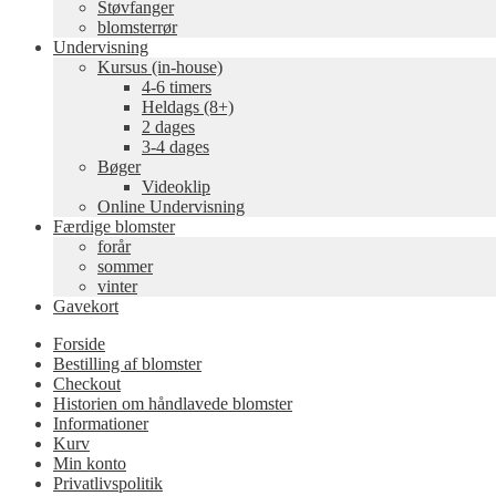
Støvfanger
blomsterrør
Undervisning
Kursus (in-house)
4-6 timers
Heldags (8+)
2 dages
3-4 dages
Bøger
Videoklip
Online Undervisning
Færdige blomster
forår
sommer
vinter
Gavekort
Forside
Bestilling af blomster
Checkout
Historien om håndlavede blomster
Informationer
Kurv
Min konto
Privatlivspolitik