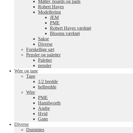
Måtter, boards og pads
Robert Hayes
Modellering
JEM
PME
Robert Hayes værktøj
Blooms værktøj
Sakse
Diverse
Forskellige sæt
Pensler og paletter
Paletter
pensler
Wire og tape
Tape
1/2 bredde
helbredde
Wire
PME
Hamilworth
Andre
Hvid
Grøn
Diverse
Dummies