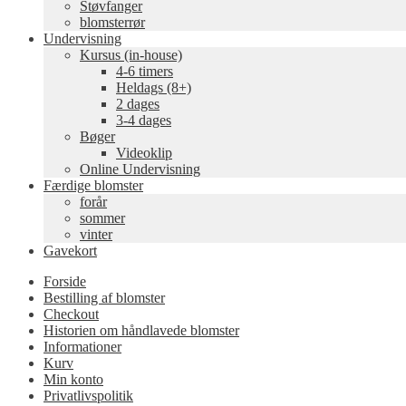
Støvfanger
blomsterrør
Undervisning
Kursus (in-house)
4-6 timers
Heldags (8+)
2 dages
3-4 dages
Bøger
Videoklip
Online Undervisning
Færdige blomster
forår
sommer
vinter
Gavekort
Forside
Bestilling af blomster
Checkout
Historien om håndlavede blomster
Informationer
Kurv
Min konto
Privatlivspolitik