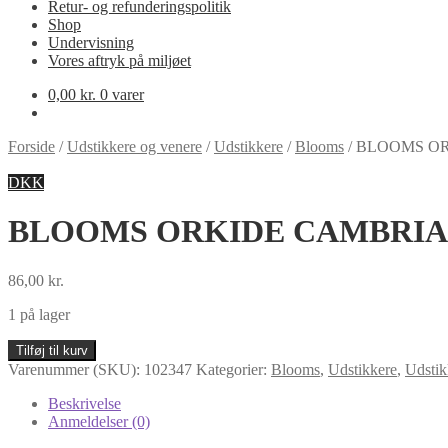
Retur- og refunderingspolitik
Shop
Undervisning
Vores aftryk på miljøet
0,00
kr.
0 varer
Forside
/
Udstikkere og venere
/
Udstikkere
/
Blooms
/
BLOOMS OR
DKK
BLOOMS ORKIDE CAMBRIA 
86,00
kr.
1 på lager
BLOOMS
Tilføj til kurv
ORKIDE
Varenummer (SKU):
102347
Kategorier:
Blooms
,
Udstikkere
,
Udstik
CAMBRIA
1
Beskrivelse
SÆT/3
Anmeldelser (0)
antal