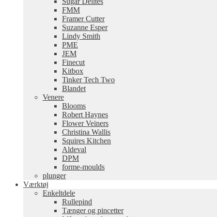
Sugar Delites
FMM
Framer Cutter
Suzanne Esper
Lindy Smith
PME
JEM
Finecut
Kitbox
Tinker Tech Two
Blandet
Venere
Blooms
Robert Haynes
Flower Veiners
Christina Wallis
Squires Kitchen
Aldeval
DPM
forme-moulds
plunger
Værktøj
Enkeltdele
Rullepind
Tænger og pincetter