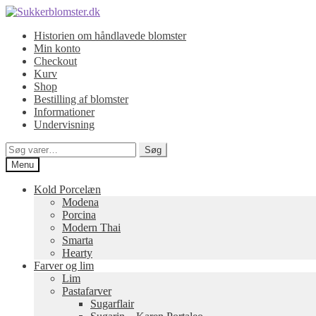
Spring
Spring
til
til
Historien om håndlavede blomster
navigation
indhold
Min konto
Checkout
Kurv
Shop
Bestilling af blomster
Informationer
Undervisning
Søg
Søg
efter:
Menu
Kold Porcelæn
Modena
Porcina
Modern Thai
Smarta
Hearty
Farver og lim
Lim
Pastafarver
Sugarflair