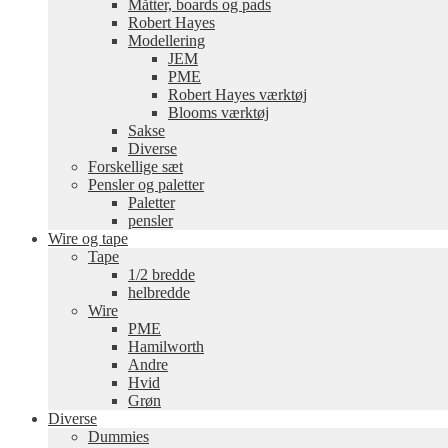
Måtter, boards og pads
Robert Hayes
Modellering
JEM
PME
Robert Hayes værktøj
Blooms værktøj
Sakse
Diverse
Forskellige sæt
Pensler og paletter
Paletter
pensler
Wire og tape
Tape
1/2 bredde
helbredde
Wire
PME
Hamilworth
Andre
Hvid
Grøn
Diverse
Dummies