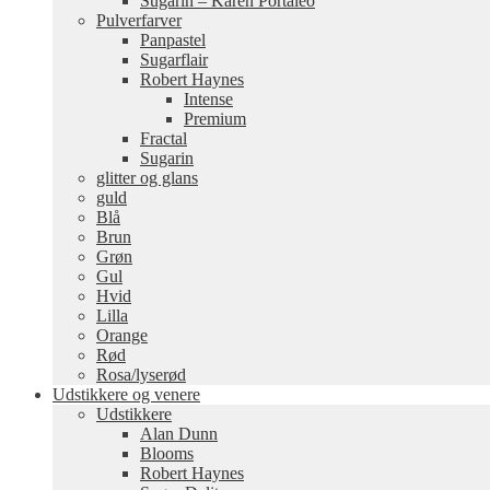
Sugarin – Karen Portaleo
Pulverfarver
Panpastel
Sugarflair
Robert Haynes
Intense
Premium
Fractal
Sugarin
glitter og glans
guld
Blå
Brun
Grøn
Gul
Hvid
Lilla
Orange
Rød
Rosa/lyserød
Udstikkere og venere
Udstikkere
Alan Dunn
Blooms
Robert Haynes