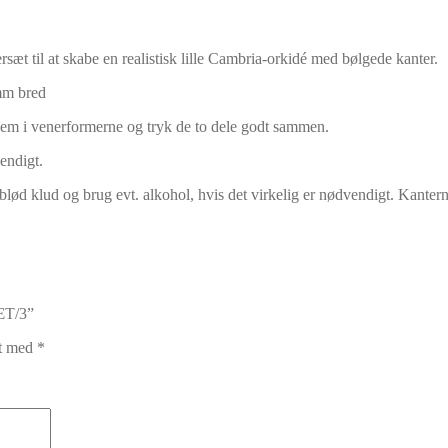
 til at skabe en realistisk lille Cambria-orkidé med bølgede kanter.
mm bred
m i venerformerne og tryk de to dele godt sammen.
endigt.
blød klud og brug evt.
alkohol, hvis det virkelig er nødvendigt.
Kantern
ÆT/3”
et med
*