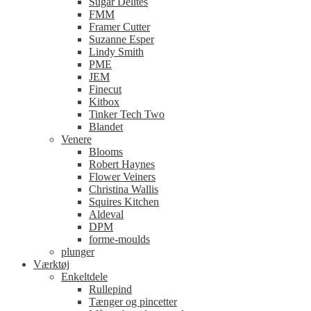
Sugar Delites
FMM
Framer Cutter
Suzanne Esper
Lindy Smith
PME
JEM
Finecut
Kitbox
Tinker Tech Two
Blandet
Venere
Blooms
Robert Haynes
Flower Veiners
Christina Wallis
Squires Kitchen
Aldeval
DPM
forme-moulds
plunger
Værktøj
Enkeltdele
Rullepind
Tænger og pincetter