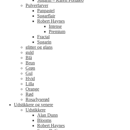
Sugarin – Karen Portaleo
Pulverfarver
Panpastel
Sugarflair
Robert Haynes
Intense
Premium
Fractal
Sugarin
glitter og glans
guld
Blå
Brun
Grøn
Gul
Hvid
Lilla
Orange
Rød
Rosa/lyserød
Udstikkere og venere
Udstikkere
Alan Dunn
Blooms
Robert Haynes