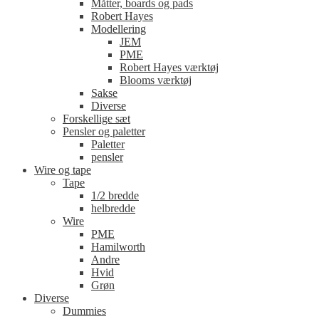
Måtter, boards og pads
Robert Hayes
Modellering
JEM
PME
Robert Hayes værktøj
Blooms værktøj
Sakse
Diverse
Forskellige sæt
Pensler og paletter
Paletter
pensler
Wire og tape
Tape
1/2 bredde
helbredde
Wire
PME
Hamilworth
Andre
Hvid
Grøn
Diverse
Dummies