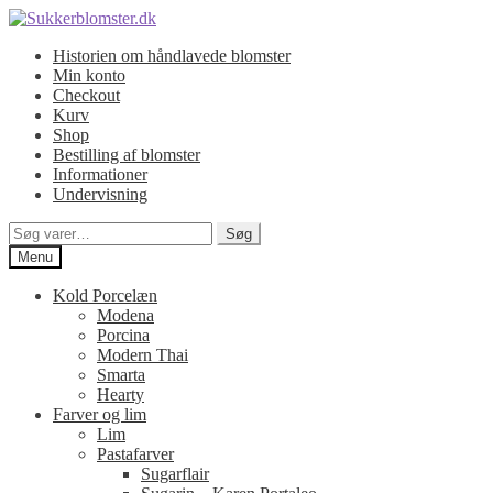
Spring
Spring
til
til
Historien om håndlavede blomster
navigation
indhold
Min konto
Checkout
Kurv
Shop
Bestilling af blomster
Informationer
Undervisning
Søg
Søg
efter:
Menu
Kold Porcelæn
Modena
Porcina
Modern Thai
Smarta
Hearty
Farver og lim
Lim
Pastafarver
Sugarflair