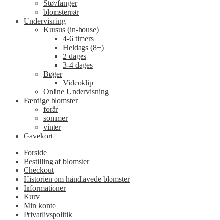
Støvfanger
blomsterrør
Undervisning
Kursus (in-house)
4-6 timers
Heldags (8+)
2 dages
3-4 dages
Bøger
Videoklip
Online Undervisning
Færdige blomster
forår
sommer
vinter
Gavekort
Forside
Bestilling af blomster
Checkout
Historien om håndlavede blomster
Informationer
Kurv
Min konto
Privatlivspolitik