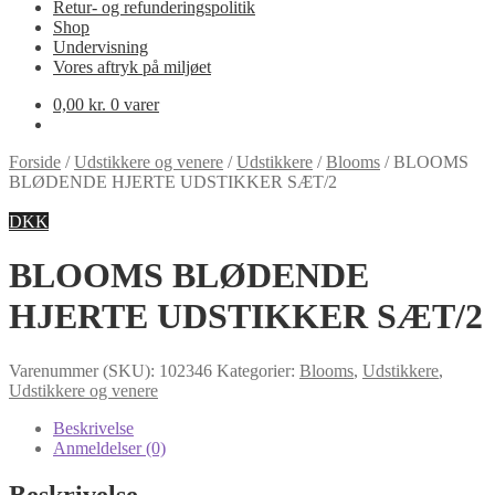
Retur- og refunderingspolitik
Shop
Undervisning
Vores aftryk på miljøet
0,00
kr.
0 varer
Forside
/
Udstikkere og venere
/
Udstikkere
/
Blooms
/
BLOOMS
BLØDENDE HJERTE UDSTIKKER SÆT/2
DKK
BLOOMS BLØDENDE
HJERTE UDSTIKKER SÆT/2
Varenummer (SKU):
102346
Kategorier:
Blooms
,
Udstikkere
,
Udstikkere og venere
Beskrivelse
Anmeldelser (0)
Beskrivelse