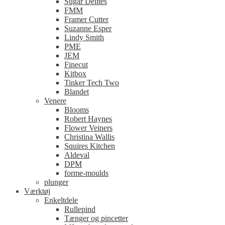
Sugar Delites
FMM
Framer Cutter
Suzanne Esper
Lindy Smith
PME
JEM
Finecut
Kitbox
Tinker Tech Two
Blandet
Venere
Blooms
Robert Haynes
Flower Veiners
Christina Wallis
Squires Kitchen
Aldeval
DPM
forme-moulds
plunger
Værktøj
Enkeltdele
Rullepind
Tænger og pincetter