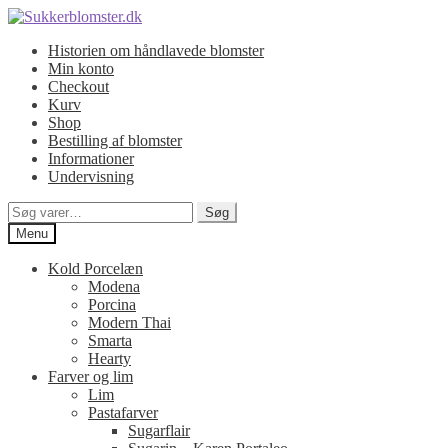
Spring
Spring
til
til
Historien om håndlavede blomster
navigation
indhold
Min konto
Checkout
Kurv
Shop
Bestilling af blomster
Informationer
Undervisning
Søg
Søg
efter:
Menu
Kold Porcelæn
Modena
Porcina
Modern Thai
Smarta
Hearty
Farver og lim
Lim
Pastafarver
Sugarflair