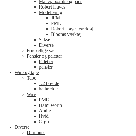
Måtter, boards og pads
Robert Hayes
Modellering
JEM
PME
Robert Hayes værktøj
Blooms værktøj
Sakse
Diverse
Forskellige sæt
Pensler og paletter
Paletter
pensler
Wire og tape
Tape
1/2 bredde
helbredde
Wire
PME
Hamilworth
Andre
Hvid
Grøn
Diverse
Dummies