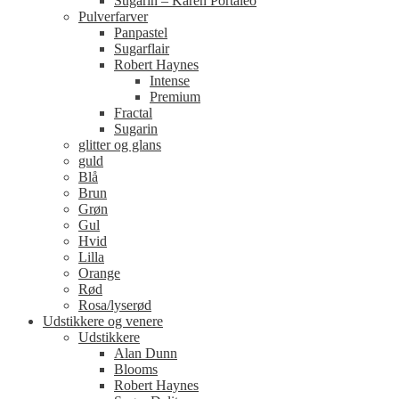
Sugarin – Karen Portaleo
Pulverfarver
Panpastel
Sugarflair
Robert Haynes
Intense
Premium
Fractal
Sugarin
glitter og glans
guld
Blå
Brun
Grøn
Gul
Hvid
Lilla
Orange
Rød
Rosa/lyserød
Udstikkere og venere
Udstikkere
Alan Dunn
Blooms
Robert Haynes