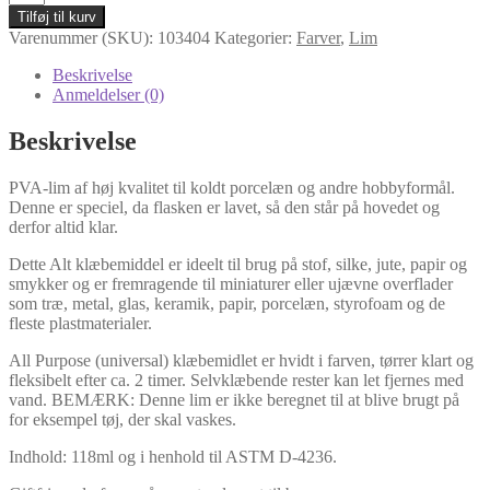
ORIGINAL
Tilføj til kurv
TACKY
Varenummer (SKU):
103404
Kategorier:
Farver
,
Lim
GLUE
118ML
Beskrivelse
/always
Anmeldelser (0)
ready
antal
Beskrivelse
PVA-lim af høj kvalitet til koldt porcelæn og andre hobbyformål.
Denne er speciel, da flasken er lavet, så den står på hovedet og
derfor altid klar.
Dette Alt klæbemiddel er ideelt til brug på stof, silke, jute, papir og
smykker og er fremragende til miniaturer eller ujævne overflader
som træ, metal, glas, keramik, papir, porcelæn, styrofoam og de
fleste plastmaterialer.
All Purpose (universal) klæbemidlet er hvidt i farven, tørrer klart og
fleksibelt efter ca. 2 timer. Selvklæbende rester kan let fjernes med
vand. BEMÆRK: Denne lim er ikke beregnet til at blive brugt på
for eksempel tøj, der skal vaskes.
Indhold: 118ml og i henhold til ASTM D-4236.