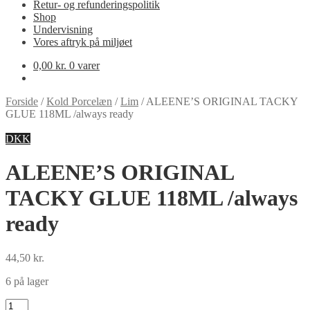
Retur- og refunderingspolitik
Shop
Undervisning
Vores aftryk på miljøet
0,00
kr.
0 varer
Forside
/
Kold Porcelæn
/
Lim
/
ALEENE’S ORIGINAL TACKY
GLUE 118ML /always ready
DKK
ALEENE’S ORIGINAL
TACKY GLUE 118ML /always
ready
44,50
kr.
6 på lager
ALEENE'S