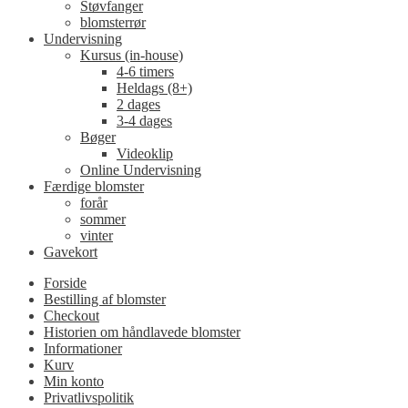
Støvfanger
blomsterrør
Undervisning
Kursus (in-house)
4-6 timers
Heldags (8+)
2 dages
3-4 dages
Bøger
Videoklip
Online Undervisning
Færdige blomster
forår
sommer
vinter
Gavekort
Forside
Bestilling af blomster
Checkout
Historien om håndlavede blomster
Informationer
Kurv
Min konto
Privatlivspolitik