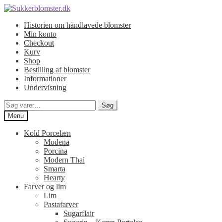
Spring
Spring
til
til
Historien om håndlavede blomster
navigation
indhold
Min konto
Checkout
Kurv
Shop
Bestilling af blomster
Informationer
Undervisning
Søg
Søg
efter:
Menu
Kold Porcelæn
Modena
Porcina
Modern Thai
Smarta
Hearty
Farver og lim
Lim
Pastafarver
Sugarflair