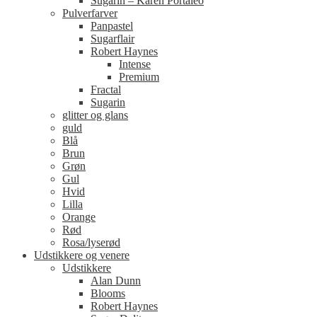
Sugarin – Karen Portaleo
Pulverfarver
Panpastel
Sugarflair
Robert Haynes
Intense
Premium
Fractal
Sugarin
glitter og glans
guld
Blå
Brun
Grøn
Gul
Hvid
Lilla
Orange
Rød
Rosa/lyserød
Udstikkere og venere
Udstikkere
Alan Dunn
Blooms
Robert Haynes