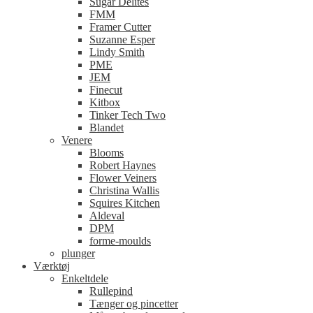
Sugar Delites
FMM
Framer Cutter
Suzanne Esper
Lindy Smith
PME
JEM
Finecut
Kitbox
Tinker Tech Two
Blandet
Venere
Blooms
Robert Haynes
Flower Veiners
Christina Wallis
Squires Kitchen
Aldeval
DPM
forme-moulds
plunger
Værktøj
Enkeltdele
Rullepind
Tænger og pincetter