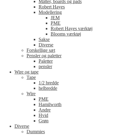
Måtter, boards og pads
Robert Hayes
Modellering
JEM
PME
Robert Hayes værktøj
Blooms værktøj
Sakse
Diverse
Forskellige sæt
Pensler og paletter
Paletter
pensler
Wire og tape
Tape
1/2 bredde
helbredde
Wire
PME
Hamilworth
Andre
Hvid
Grøn
Diverse
Dummies