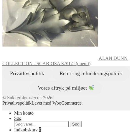
ALAN DUNN
COLLECTION - SCABIOSA SÆT/5 (dueurt)
Privatlivspolitik
Retur- og refunderingspolitik
Vores aftryk på miljøet
© Sukkerblomster.dk 2026
Privatlivspolitik
Lavet med WooCommerce
.
Min konto
Søg
Søg
Søg
efter:
Indkøbskurv
0