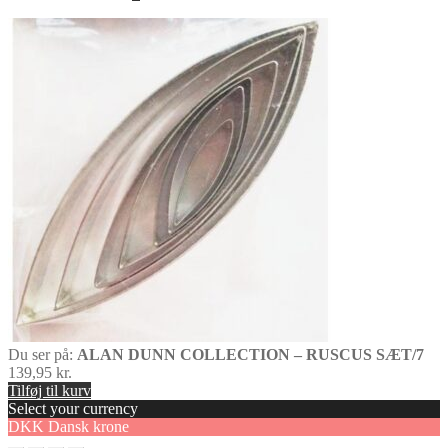
Du ser på:
ALAN DUNN COLLECTION – RUSCUS SÆT/7
139,95
kr.
Tilføj til kurv
Select your currency
DKK
Dansk krone