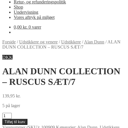
Retur- og refunderingspolitik
Shop
Undervisning
Vores aftryk på miljøet
0,00
kr.
0 varer
Forside
/
Udstikkere og venere
/
Udstikkere
/
Alan Dunn
/
ALAN
DUNN COLLECTION – RUSCUS SÆT/7
DKK
ALAN DUNN COLLECTION
– RUSCUS SÆT/7
139,95
kr.
5 på lager
ALAN
DUNN
Tilføj til kurv
COLLECTION
Varenummer (SKU):
100909
Kategorier:
Alan Dunn
,
Udstikkere
,