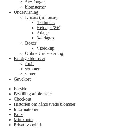
Støvfanger
blomsterrør
Undervisning
Kursus (in-house)
4-6 timers
Heldags (8+)
2 dages
3-4 dages
Bøger
Videoklip
Online Undervisning
Færdige blomster
forår
sommer
vinter
Gavekort
Forside
Bestilling af blomster
Checkout
Historien om håndlavede blomster
Informationer
Kurv
Min konto
Privatlivspolitik