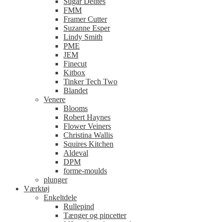
Sugar Delites
FMM
Framer Cutter
Suzanne Esper
Lindy Smith
PME
JEM
Finecut
Kitbox
Tinker Tech Two
Blandet
Venere
Blooms
Robert Haynes
Flower Veiners
Christina Wallis
Squires Kitchen
Aldeval
DPM
forme-moulds
plunger
Værktøj
Enkeltdele
Rullepind
Tænger og pincetter