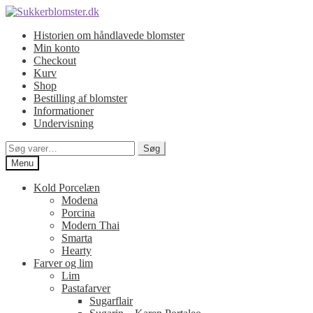
Spring
Spring
til
til
Historien om håndlavede blomster
navigation
indhold
Min konto
Checkout
Kurv
Shop
Bestilling af blomster
Informationer
Undervisning
Søg
Søg
efter:
Menu
Kold Porcelæn
Modena
Porcina
Modern Thai
Smarta
Hearty
Farver og lim
Lim
Pastafarver
Sugarflair