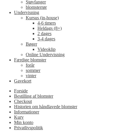
Støvfanger
blomsterrør
Undervisning
Kursus (in-house)
4-6 timers
Heldags (8+)
2 dages
3-4 dages
Bøger
Videoklip
Online Undervisning
Færdige blomster
forår
sommer
vinter
Gavekort
Forside
Bestilling af blomster
Checkout
Historien om håndlavede blomster
Informationer
Kurv
Min konto
Privatlivspolitik