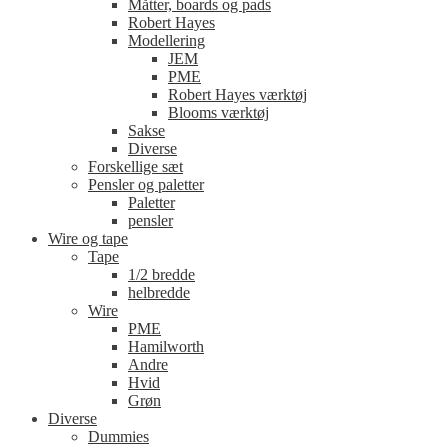
Måtter, boards og pads
Robert Hayes
Modellering
JEM
PME
Robert Hayes værktøj
Blooms værktøj
Sakse
Diverse
Forskellige sæt
Pensler og paletter
Paletter
pensler
Wire og tape
Tape
1/2 bredde
helbredde
Wire
PME
Hamilworth
Andre
Hvid
Grøn
Diverse
Dummies