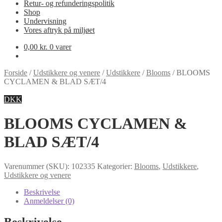
Retur- og refunderingspolitik
Shop
Undervisning
Vores aftryk på miljøet
0,00
kr.
0 varer
Forside
/
Udstikkere og venere
/
Udstikkere
/
Blooms
/
BLOOMS
CYCLAMEN & BLAD SÆT/4
DKK
BLOOMS CYCLAMEN &
BLAD SÆT/4
Varenummer (SKU):
102335
Kategorier:
Blooms
,
Udstikkere
,
Udstikkere og venere
Beskrivelse
Anmeldelser (0)
Beskrivelse