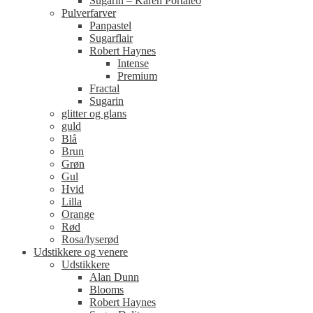
Sugarin – Karen Portaleo
Pulverfarver
Panpastel
Sugarflair
Robert Haynes
Intense
Premium
Fractal
Sugarin
glitter og glans
guld
Blå
Brun
Grøn
Gul
Hvid
Lilla
Orange
Rød
Rosa/lyserød
Udstikkere og venere
Udstikkere
Alan Dunn
Blooms
Robert Haynes